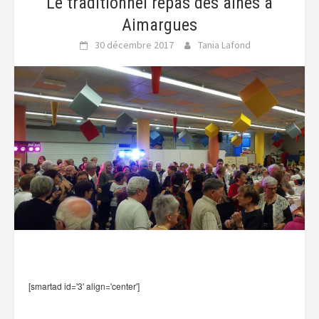
Le traditionnel repas des aînés à
Aimargues
30 décembre 2017
Tania Lafond
[smartad id='3' align='center']