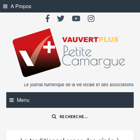
Skip
A Propos
to
content
Le journal numérique de la vie locale et des associations
Menu