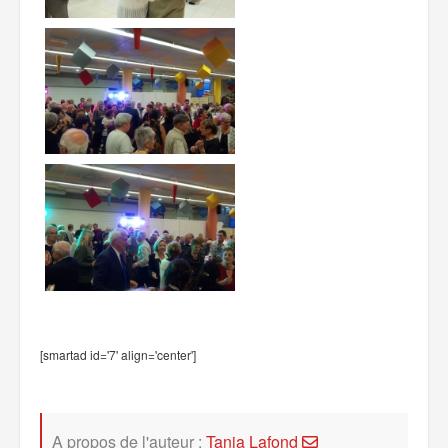
[smartad id='7' align='center']
A propos de l'auteur :
Tania Lafond