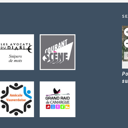
SE
Po
su