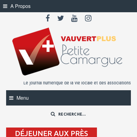
Skip
A Propos
to
content
Le journal numérique de la vie locale et des associations
Menu
DÉJEUNER AUX PRÈS