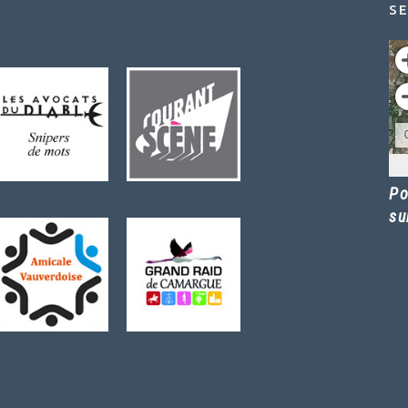
SE
Po
su