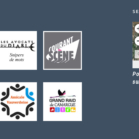
SE
Po
su