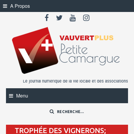
Skip
A Propos
to
content
Le journal numérique de la vie locale et des associations
Menu
TROPHÉE DES VIGNERONS;