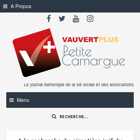
Skip
A Propos
to
content
Le journal numérique de la vie locale et des associations
Menu