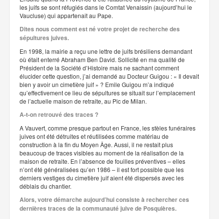
les juifs se sont réfugiés dans le Comtat Venaissin (aujourd’hui le
Vaucluse) qui appartenait au Pape.
Dites nous comment est né votre projet de recherche des
sépultures juives.
En 1998, la mairie a reçu une lettre de juifs brésiliens demandant
où était enterré Abraham Ben David. Sollicité en ma qualité de
Président de la Société d’Histoire mais ne sachant comment
élucider cette question, j’ai demandé au Docteur Guigou : « Il devait
bien y avoir un cimetière juif » ? Emile Guigou m’a indiqué
qu’effectivement ce lieu de sépultures se situait sur l’emplacement
de l’actuelle maison de retraite, au Pic de Milan.
A-t-on retrouvé des traces ?
A Vauvert, comme presque partout en France, les stèles funéraires
juives ont été détruites et réutilisées comme matériau de
construction à la fin du Moyen Âge. Aussi, il ne restait plus
beaucoup de traces visibles au moment de la réalisation de la
maison de retraite. En l’absence de fouilles préventives – elles
n’ont été généralisées qu’en 1986 – il est fort possible que les
derniers vestiges du cimetière juif aient été dispersés avec les
déblais du chantier.
Alors, votre démarche aujourd’hui consiste à rechercher ces
dernières traces de la communauté juive de Posquières.