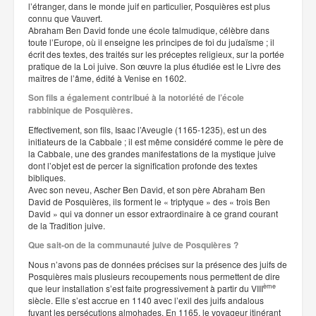
l’étranger, dans le monde juif en particulier, Posquières est plus
connu que Vauvert.
Abraham Ben David fonde une école talmudique, célèbre dans
toute l’Europe, où il enseigne les principes de foi du judaïsme ; il
écrit des textes, des traités sur les préceptes religieux, sur la portée
pratique de la Loi juive. Son œuvre la plus étudiée est le Livre des
maîtres de l’âme, édité à Venise en 1602.
Son fils a également contribué à la notoriété de l’école
rabbinique de Posquières.
Effectivement, son fils, Isaac l’Aveugle (1165-1235), est un des
initiateurs de la Cabbale ; il est même considéré comme le père de
la Cabbale, une des grandes manifestations de la mystique juive
dont l’objet est de percer la signification profonde des textes
bibliques.
Avec son neveu, Ascher Ben David, et son père Abraham Ben
David de Posquières, ils forment le « triptyque » des « trois Ben
David » qui va donner un essor extraordinaire à ce grand courant
de la Tradition juive.
Que sait-on de la communauté juive de Posquières ?
Nous n’avons pas de données précises sur la présence des juifs de
Posquières mais plusieurs recoupements nous permettent de dire
ème
que leur installation s’est faite progressivement à partir du VIII
siècle. Elle s’est accrue en 1140 avec l’exil des juifs andalous
fuyant les persécutions almohades. En 1165, le voyageur itinérant