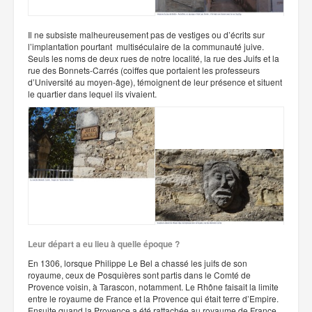
Il ne subsiste malheureusement pas de vestiges ou d’écrits sur
l’implantation pourtant multiséculaire de la communauté juive.
Seuls les noms de deux rues de notre localité, la rue des Juifs et la
rue des Bonnets-Carrés (coiffes que portaient les professeurs
d’Université au moyen-âge), témoignent de leur présence et situent
le quartier dans lequel ils vivaient.
Leur départ a eu lieu à quelle époque ?
En 1306, lorsque Philippe Le Bel a chassé les juifs de son
royaume, ceux de Posquières sont partis dans le Comté de
Provence voisin, à Tarascon, notamment. Le Rhône faisait la limite
entre le royaume de France et la Provence qui était terre d’Empire.
Ensuite quand la Provence a été rattachée au royaume de France,