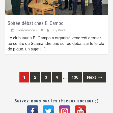
Soirée débat chez El Campo
6 décembre 2018
Guy Roca
Le club taurin El Campo a organisé vendredi dernier
au centre du Scamandre une soirée débat sur le tercio
de pique, un sujet
[...]
1
2
3
4
…
130
Next
Posts
navigation
Suivez-nous sur les réseaux sociaux ;)