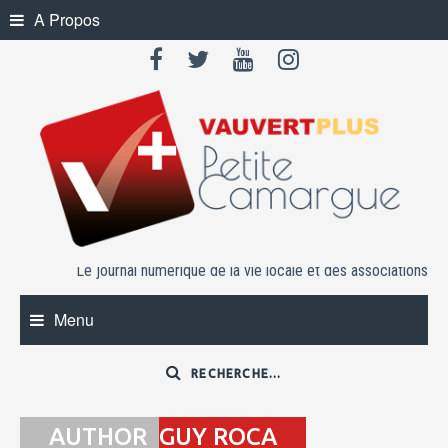
Skip
A Propos
to
content
Le journal numérique de la vie locale et des associations
Menu
AUTHOR
GUY ROCA