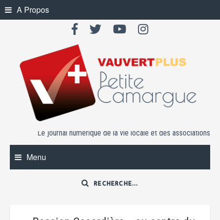
Skip
A Propos
to
content
Le journal numérique de la vie locale et des associations
Menu