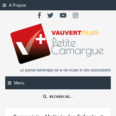
Skip
A Propos
to
content
Le journal numérique de la vie locale et des associations
Menu