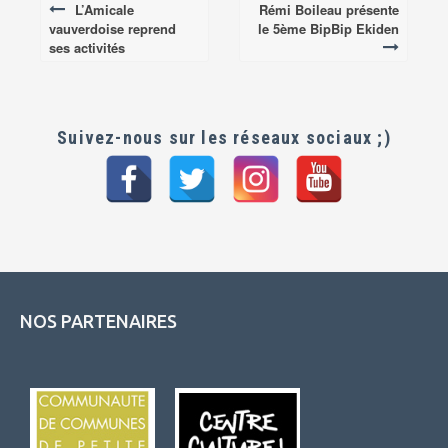
L’Amicale
Rémi Boileau présente
Post
vauverdoise reprend
le 5ème BipBip Ekiden
navigation
ses activités
Suivez-nous sur les réseaux sociaux ;)
NOS PARTENAIRES