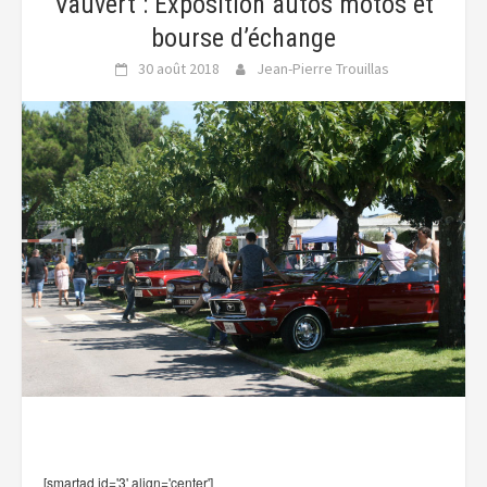
Vauvert : Exposition autos motos et
bourse d’échange
30 août 2018
Jean-Pierre Trouillas
[smartad id='3' align='center']