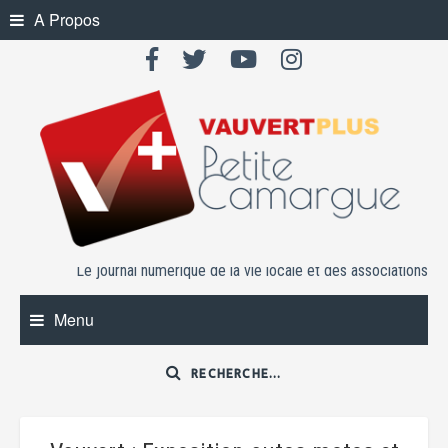
Skip
A Propos
to
content
Le journal numérique de la vie locale et des associations
Menu