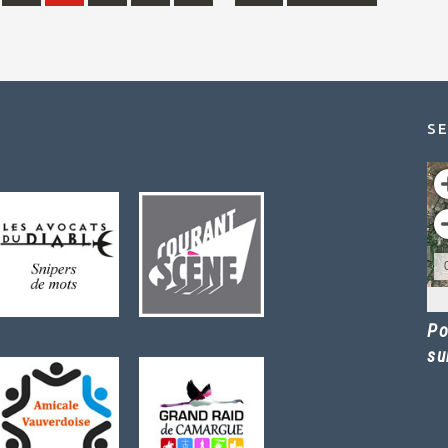
SE
Po
su