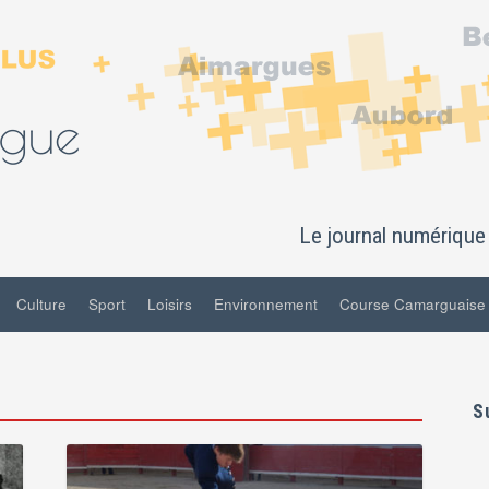
Le journal numérique 
Culture
Sport
Loisirs
Environnement
Course Camarguaise
S