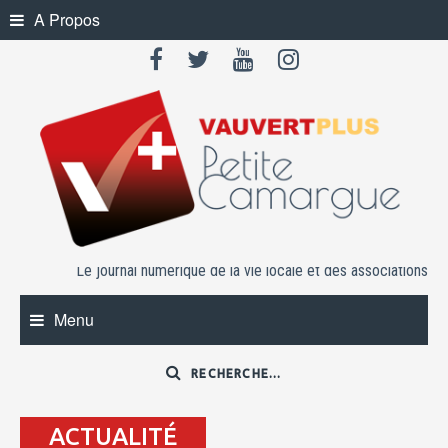
Skip
A Propos
to
content
Le journal numérique de la vie locale et des associations
Menu
ACTUALITÉ