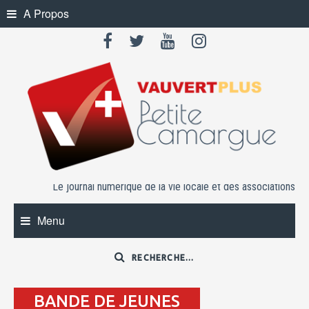
Skip
A Propos
to
content
Le journal numérique de la vie locale et des associations
Menu
BANDE DE JEUNES