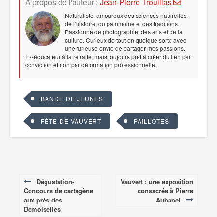
A propos de l'auteur :
Jean-Pierre Trouillas
Naturaliste, amoureux des sciences naturelles,
de l’histoire, du patrimoine et des traditions.
Passionné de photographie, des arts et de la
culture. Curieux de tout en quelque sorte avec
une furieuse envie de partager mes passions.
Ex-éducateur à la retraite, mais toujours prêt à créer du lien par
conviction et non par déformation professionnelle.
BANDE DE JEUNES
FÊTE DE VAUVERT
PAILLOTES
Dégustation-
Vauvert : une exposition
Post
Concours de cartagène
consacrée à Pierre
navigation
aux prés des
Aubanel
Demoiselles