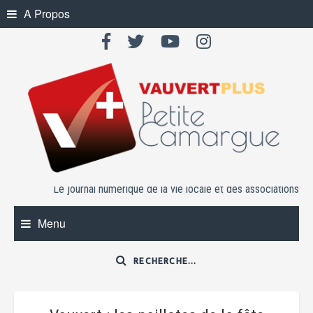
Skip
A Propos
to
content
Le journal numérique de la vie locale et des associations
Menu