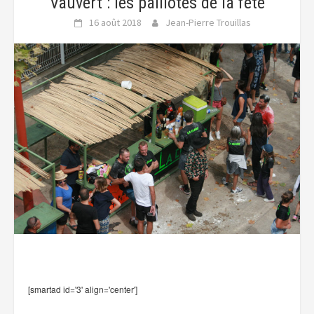
Vauvert : les paillotes de la fête
16 août 2018
Jean-Pierre Trouillas
[smartad id='3' align='center']