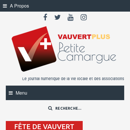
Skip
A Propos
to
content
Le journal numérique de la vie locale et des associations
Menu
FÊTE DE VAUVERT