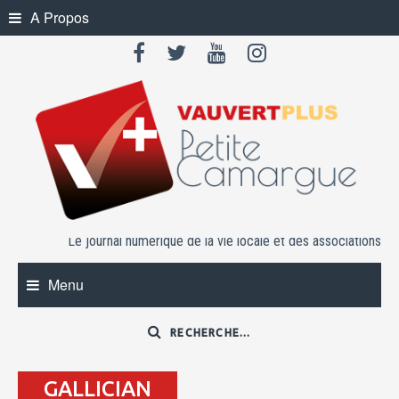
Skip
A Propos
to
content
Le journal numérique de la vie locale et des associations
Menu
GALLICIAN