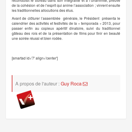
reconduisit le bureau dans son intégralité et à l’unanimité, preuve
de la cohésion et de l’esprit qui anime l’association ; vinrent ensuite
les traditionnelles allocutions des élus.
Avant de clôturer l’assemblée générale, le Président présenta le
calendrier des activités et festivités de la « temporada » 2013, pour
passer enfin au copieux apéritif dînatoire, suivi du traditionnel
gâteau des rois et de la présentation de films pour finir en beauté
une soirée réussi et bien rodée.
[smartad id='7' align='center']
A propos de l'auteur :
Guy Roca