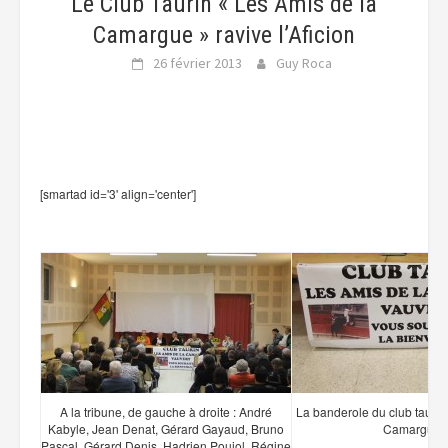
Le Club Taurin « Les Amis de la
Camargue » ravive l’Aficion
26 février 2013
Guy Roca
[smartad id='3' align='center']
A la tribune, de gauche à droite : André
La banderole du club taurin
Kabyle, Jean Denat, Gérard Gayaud, Bruno
Camargue 
Pascal, Gérard Denis, Hadrien Poujol, Régine