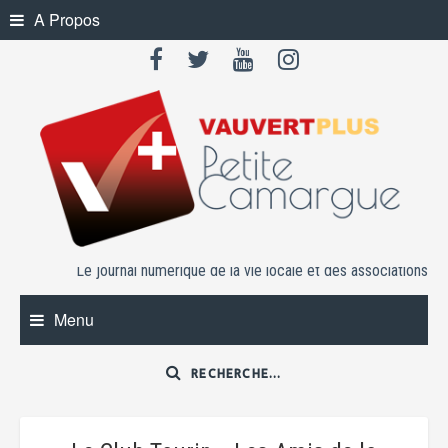
Skip
A Propos
to
content
Le journal numérique de la vie locale et des associations
Menu