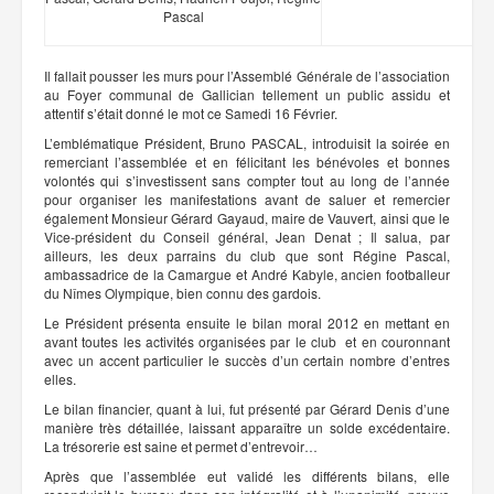
Pascal
Il fallait pousser les murs pour l’Assemblé Générale de l’association
au Foyer communal de Gallician tellement un public assidu et
attentif s’était donné le mot ce Samedi 16 Février.
L’emblématique Président, Bruno PASCAL, introduisit la soirée en
remerciant l’assemblée et en félicitant les bénévoles et bonnes
volontés qui s’investissent sans compter tout au long de l’année
pour organiser les manifestations avant de saluer et remercier
également Monsieur Gérard Gayaud, maire de Vauvert, ainsi que le
Vice-président du Conseil général, Jean Denat ; Il salua, par
ailleurs, les deux parrains du club que sont Régine Pascal,
ambassadrice de la Camargue et André Kabyle, ancien footballeur
du Nîmes Olympique, bien connu des gardois.
Le Président présenta ensuite le bilan moral 2012 en mettant en
avant toutes les activités organisées par le club et en couronnant
avec un accent particulier le succès d’un certain nombre d’entres
elles.
Le bilan financier, quant à lui, fut présenté par Gérard Denis d’une
manière très détaillée, laissant apparaître un solde excédentaire.
La trésorerie est saine et permet d’entrevoir…
Après que l’assemblée eut validé les différents bilans, elle