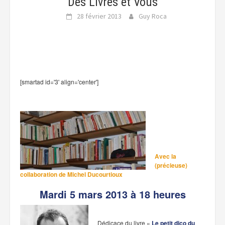
Des Livres et Vous
28 février 2013
Guy Roca
[smartad id='3' align='center']
Avec la
(précieuse)
collaboration de Michel Ducourtioux
Mardi 5 mars 2013 à 18 heures
Dédicace du livre «
Le petit dico du