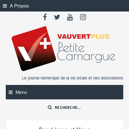
Skip
A Propos
to
content
Le journal numérique de la vie locale et des associations
Menu