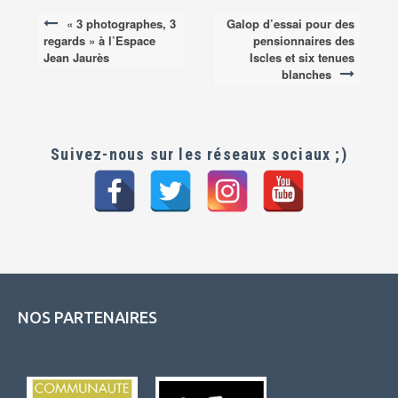
« 3 photographes, 3
Galop d’essai pour des
Post
regards » à l’Espace
pensionnaires des
navigation
Jean Jaurès
Iscles et six tenues
blanches
Suivez-nous sur les réseaux sociaux ;)
NOS PARTENAIRES