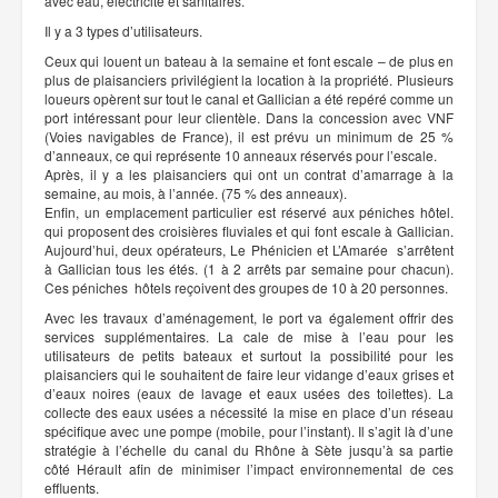
avec eau, électricité et sanitaires.
Il y a 3 types d’utilisateurs.
Ceux qui louent un bateau à la semaine et font escale – de plus en
plus de plaisanciers privilégient la location à la propriété. Plusieurs
loueurs opèrent sur tout le canal et Gallician a été repéré comme un
port intéressant pour leur clientèle. Dans la concession avec VNF
(Voies navigables de France), il est prévu un minimum de 25 %
d’anneaux, ce qui représente 10 anneaux réservés pour l’escale.
Après, il y a les plaisanciers qui ont un contrat d’amarrage à la
semaine, au mois, à l’année. (75 % des anneaux).
Enfin, un emplacement particulier est réservé aux péniches hôtel.
qui proposent des croisières fluviales et qui font escale à Gallician.
Aujourd’hui, deux opérateurs, Le Phénicien et L’Amarée s’arrêtent
à Gallician tous les étés. (1 à 2 arrêts par semaine pour chacun).
Ces péniches hôtels reçoivent des groupes de 10 à 20 personnes.
Avec les travaux d’aménagement, le port va également offrir des
services supplémentaires. La cale de mise à l’eau pour les
utilisateurs de petits bateaux et surtout la possibilité pour les
plaisanciers qui le souhaitent de faire leur vidange d’eaux grises et
d’eaux noires (eaux de lavage et eaux usées des toilettes). La
collecte des eaux usées a nécessité la mise en place d’un réseau
spécifique avec une pompe (mobile, pour l’instant). Il s’agit là d’une
stratégie à l’échelle du canal du Rhône à Sète jusqu’à sa partie
côté Hérault afin de minimiser l’impact environnemental de ces
effluents.