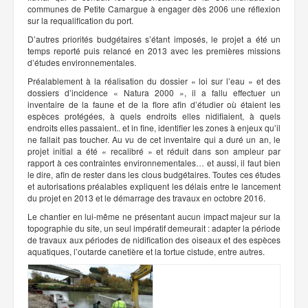
communes de Petite Camargue à engager dès 2006 une réflexion
sur la requalification du port.
D’autres priorités budgétaires s’étant imposés, le projet a été un
temps reporté puis relancé en 2013 avec les premières missions
d’études environnementales.
Préalablement à la réalisation du dossier « loi sur l’eau » et des
dossiers d’incidence « Natura 2000 », il a fallu effectuer un
inventaire de la faune et de la flore afin d’étudier où étaient les
espèces protégées, à quels endroits elles nidifiaient, à quels
endroits elles passaient.. et in fine, identifier les zones à enjeux qu’il
ne fallait pas toucher. Au vu de cet inventaire qui a duré un an, le
projet initial a été « recalibré » et réduit dans son ampleur par
rapport à ces contraintes environnementales… et aussi, il faut bien
le dire, afin de rester dans les clous budgétaires. Toutes ces études
et autorisations préalables expliquent les délais entre le lancement
du projet en 2013 et le démarrage des travaux en octobre 2016.
Le chantier en lui-même ne présentant aucun impact majeur sur la
topographie du site, un seul impératif demeurait : adapter la période
de travaux aux périodes de nidification des oiseaux et des espèces
aquatiques, l’outarde canetière et la tortue cistude, entre autres.