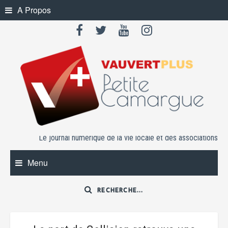
Skip
A Propos
to
content
Le journal numérique de la vie locale et des associations
Menu