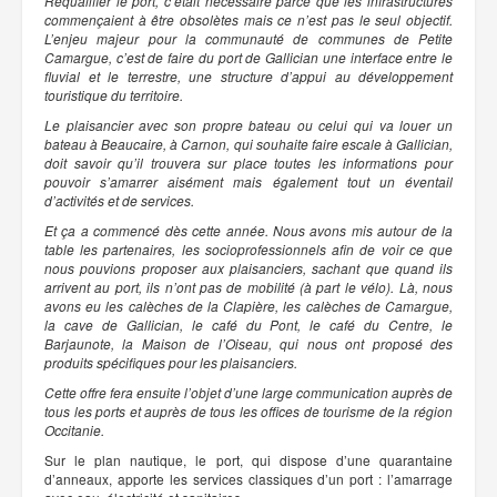
Requalifier le port, c’était nécessaire parce que les infrastructures
commençaient à être obsolètes mais ce n’est pas le seul objectif.
L’enjeu majeur pour la communauté de communes de Petite
Camargue, c’est de faire du port de Gallician une interface entre le
fluvial et le terrestre, une structure d’appui au développement
touristique du territoire.
Le plaisancier avec son propre bateau ou celui qui va louer un
bateau à Beaucaire, à Carnon, qui souhaite faire escale à Gallician,
doit savoir qu’il trouvera sur place toutes les informations pour
pouvoir s’amarrer aisément mais également tout un éventail
d’activités et de services.
Et ça a commencé dès cette année. Nous avons mis autour de la
table les partenaires, les socioprofessionnels afin de voir ce que
nous pouvions proposer aux plaisanciers, sachant que quand ils
arrivent au port, ils n’ont pas de mobilité (à part le vélo). Là, nous
avons eu les calèches de la Clapière, les calèches de Camargue,
la cave de Gallician, le café du Pont, le café du Centre, le
Barjaunote, la Maison de l’Oiseau, qui nous ont proposé des
produits spécifiques pour les plaisanciers.
Cette offre fera ensuite l’objet d’une large communication auprès de
tous les ports et auprès de tous les offices de tourisme de la région
Occitanie.
Sur le plan nautique, le port, qui dispose d’une quarantaine
d’anneaux, apporte les services classiques d’un port : l’amarrage