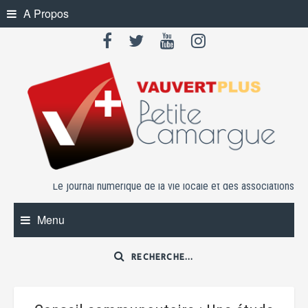
Skip
A Propos
to
content
Le journal numérique de la vie locale et des associations
Menu