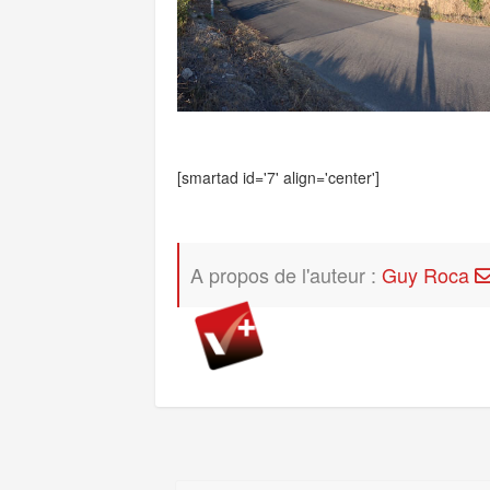
[smartad id='7' align='center']
A propos de l'auteur :
Guy Roca