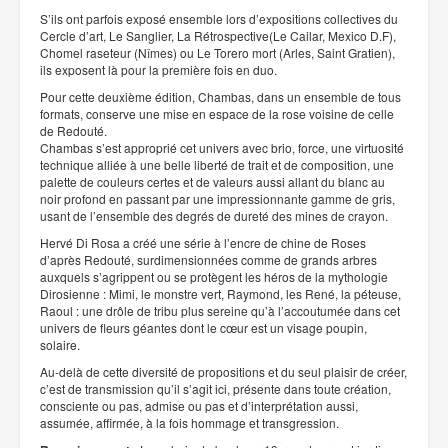
S’ils ont parfois exposé ensemble lors d’expositions collectives du
Cercle d’art, Le Sanglier, La Rétrospective(Le Cailar, Mexico D.F),
Chomel raseteur (Nîmes) ou Le Torero mort (Arles, Saint Gratien),
ils exposent là pour la première fois en duo.
Pour cette deuxième édition, Chambas, dans un ensemble de tous
formats, conserve une mise en espace de la rose voisine de celle
de Redouté.
Chambas s’est approprié cet univers avec brio, force, une virtuosité
technique alliée à une belle liberté de trait et de composition, une
palette de couleurs certes et de valeurs aussi allant du blanc au
noir profond en passant par une impressionnante gamme de gris,
usant de l’ensemble des degrés de dureté des mines de crayon.
Hervé Di Rosa a créé une série à l’encre de chine de Roses
d’après Redouté, surdimensionnées comme de grands arbres
auxquels s’agrippent ou se protègent les héros de la mythologie
Dirosienne : Mimi, le monstre vert, Raymond, les René, la péteuse,
Raoul : une drôle de tribu plus sereine qu’à l’accoutumée dans cet
univers de fleurs géantes dont le cœur est un visage poupin,
solaire.
Au-delà de cette diversité de propositions et du seul plaisir de créer,
c’est de transmission qu’il s’agit ici, présente dans toute création,
consciente ou pas, admise ou pas et d’interprétation aussi,
assumée, affirmée, à la fois hommage et transgression.