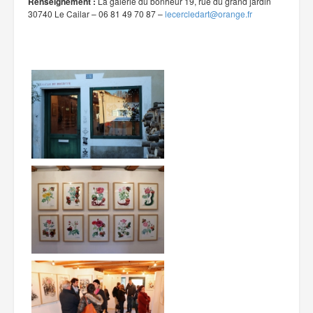
Renseignement :
La galerie du bonheur 19, rue du grand jardin
30740 Le Cailar – 06 81 49 70 87 –
lecercledart@orange.fr