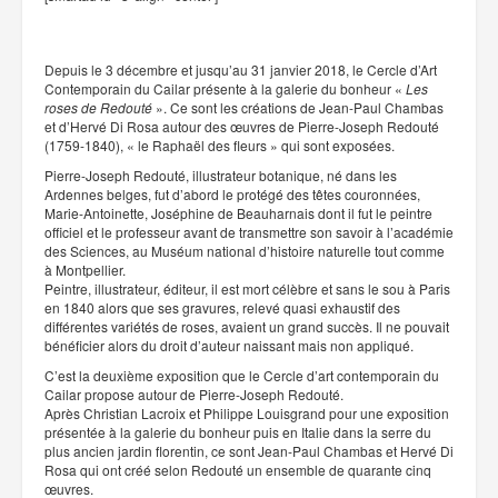
Depuis le 3 décembre et jusqu’au 31 janvier 2018, le Cercle d’Art
Contemporain du Cailar présente à la galerie du bonheur «
Les
roses de Redouté
». Ce sont les créations de Jean-Paul Chambas
et d’Hervé Di Rosa autour des œuvres de Pierre-Joseph Redouté
(1759-1840), « le Raphaël des fleurs » qui sont exposées.
Pierre-Joseph Redouté, illustrateur botanique, né dans les
Ardennes belges, fut d’abord le protégé des têtes couronnées,
Marie-Antoinette, Joséphine de Beauharnais dont il fut le peintre
officiel et le professeur avant de transmettre son savoir à l’académie
des Sciences, au Muséum national d’histoire naturelle tout comme
à Montpellier.
Peintre, illustrateur, éditeur, il est mort célèbre et sans le sou à Paris
en 1840 alors que ses gravures, relevé quasi exhaustif des
différentes variétés de roses, avaient un grand succès. Il ne pouvait
bénéficier alors du droit d’auteur naissant mais non appliqué.
C’est la deuxième exposition que le Cercle d’art contemporain du
Cailar propose autour de Pierre-Joseph Redouté.
Après Christian Lacroix et Philippe Louisgrand pour une exposition
présentée à la galerie du bonheur puis en Italie dans la serre du
plus ancien jardin florentin, ce sont Jean-Paul Chambas et Hervé Di
Rosa qui ont créé selon Redouté un ensemble de quarante cinq
œuvres.