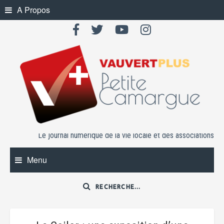
Skip
A Propos
to
content
Le journal numérique de la vie locale et des associations
Menu