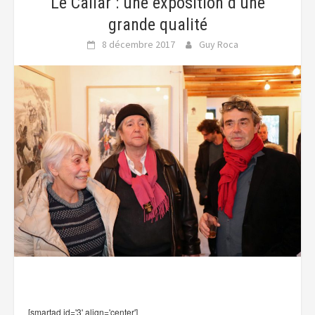
Le Cailar : une exposition d’une
grande qualité
8 décembre 2017
Guy Roca
[smartad id='3' align='center']