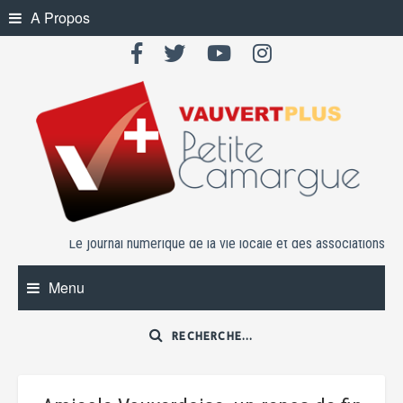
Skip
A Propos
to
content
Le journal numérique de la vie locale et des associations
Menu