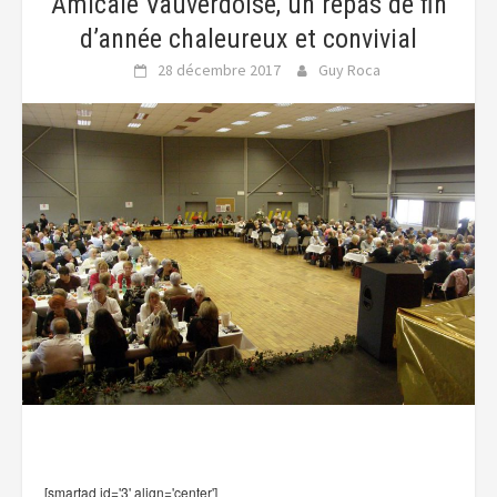
Amicale Vauverdoise, un repas de fin
d’année chaleureux et convivial
28 décembre 2017
Guy Roca
[smartad id='3' align='center']