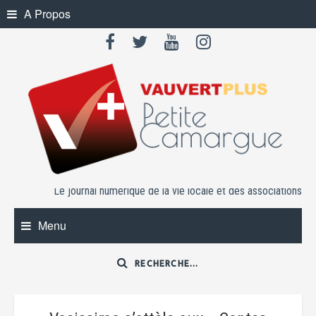
Skip
A Propos
to
content
Le journal numérique de la vie locale et des associations
Menu