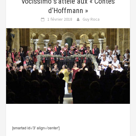
Vocissimo s’attèle aux « Contes
d’Hoffmann »
1 février 2018
Guy Roca
[smartad id='3' align='center']