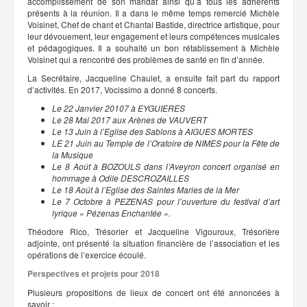
accomplissement de son mandat ainsi qu’à tous les adhérents
présents à la réunion. Il a dans le même temps remercié Michèle
Voisinet, Chef de chant et Chantal Bastide, directrice artistique, pour
leur dévouement, leur engagement et leurs compétences musicales
et pédagogiques. Il a souhaité un bon rétablissement à Michèle
Voisinet qui a rencontré des problèmes de santé en fin d’année.
La Secrétaire, Jacqueline Chaulet, a ensuite fait part du rapport
d’activités. En 2017, Vocissimo a donné 8 concerts.
Le 22 Janvier 20107 à EYGUIERES
Le 28 Mai 2017 aux Arènes de VAUVERT
Le 13 Juin à l’Eglise des Sablons à AIGUES MORTES
LE 21 Juin au Temple de l’Oratoire de NIMES pour la Fête de
la Musique
Le 8 Août à BOZOULS dans l’Aveyron concert organisé en
hommage à Odile DESCROZAILLES
Le 18 Août à l’Eglise des Saintes Maries de la Mer
Le 7 Octobre à PEZENAS pour l’ouverture du festival d’art
lyrique « Pézenas Enchantée ».
Théodore Rico, Trésorier et Jacqueline Vigouroux, Trésorière
adjointe, ont présenté la situation financière de l’association et les
opérations de l’exercice écoulé.
Perspectives et projets pour 2018
Plusieurs propositions de lieux de concert ont été annoncées à
savoir :