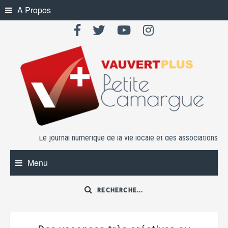
Skip
A Propos
to
content
Le journal numérique de la vie locale et des associations
Menu