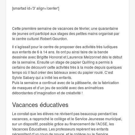
[smartad id='3' align='center']
Cette première semaine de vacances de février, une quarantaine
de jeunes ont participé aux stages des petites mains organisé par
le centre culturel Robert-Gourdon.
Il s’agissait pour le centre de proposer des activités très ludiques
aux enfants de 6 à 14 ans. Ils ont pu ainsi faire de la bande
dessinée avec Brigitte Honorat et Laurence Meizonnet dés le début
de la semaine. Ensuite un stage de papier Quilling a permis à
certains de découvrir cette activités très à la mode depuis quelques
temps où il faut créer des tableaux avec du papier roulé. C’est
Sylvie Sabary qui a initié les enfants.
Puis la semaine a continué avec de la pâtisserie, de la fabrication
de masques et d’un jeu de société avec des animatrices
débordantes d’imagination et de créativité !
Vacances éducatives
Le constat que les élèves ne révisent pas beaucoup pendant les
vacances, a rapproché le collège et le Service Jeunesse municipal,
sur un dispositif, possible grâce au financement de l’ACSE, les
Vacances Éducatives. Les professeurs repèrent les enfants
nécessitant d’un coup de pouce, et le collège ou le Service