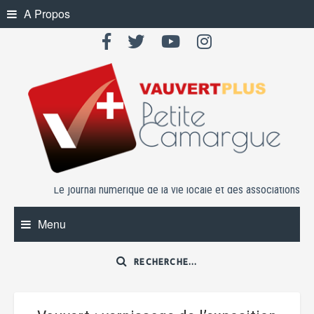
Skip
A Propos
to
content
Le journal numérique de la vie locale et des associations
Menu