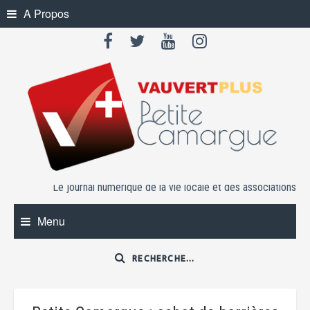
Skip
A Propos
to
content
Le journal numérique de la vie locale et des associations
Menu