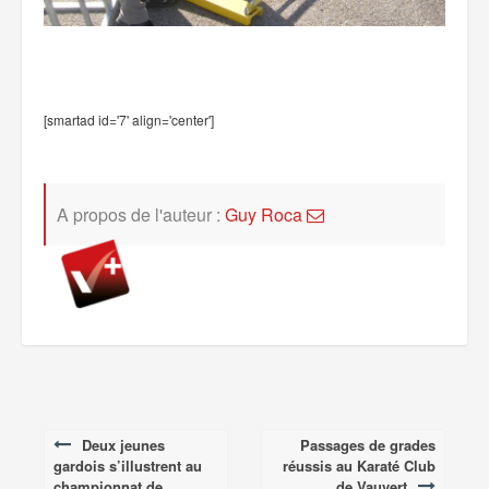
[smartad id='7' align='center']
A propos de l'auteur :
Guy Roca
Deux jeunes
Passages de grades
Post
gardois s’illustrent au
réussis au Karaté Club
championnat de
de Vauvert