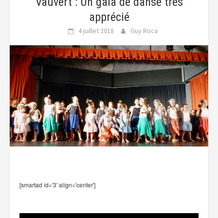
Vauvert : Un gala de danse très
apprécié
4 juillet 2018
Guy Roca
[smartad id='3' align='center']