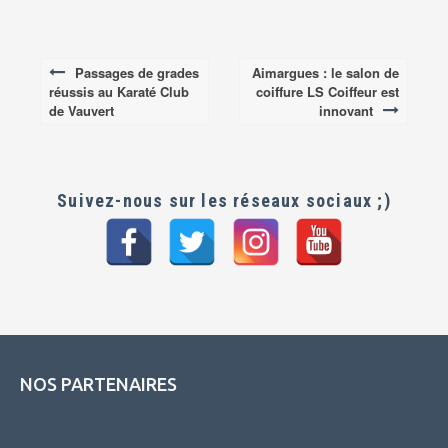
Passages de grades
Aimargues : le salon de
Post
réussis au Karaté Club
coiffure LS Coiffeur est
navigation
de Vauvert
innovant
Suivez-nous sur les réseaux sociaux ;)
NOS PARTENAIRES