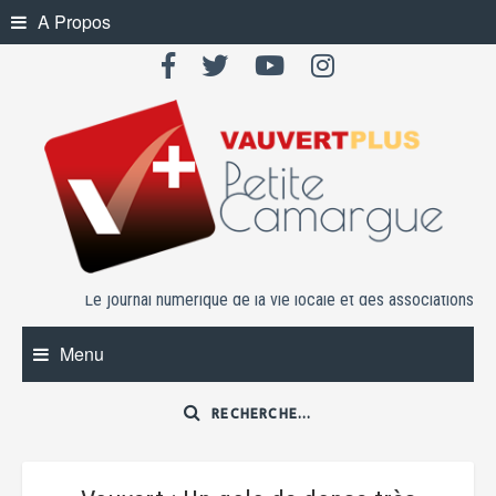
Skip
A Propos
to
content
Le journal numérique de la vie locale et des associations
Menu