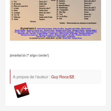
[smartad id='7' align='center']
A propos de l'auteur :
Guy Roca