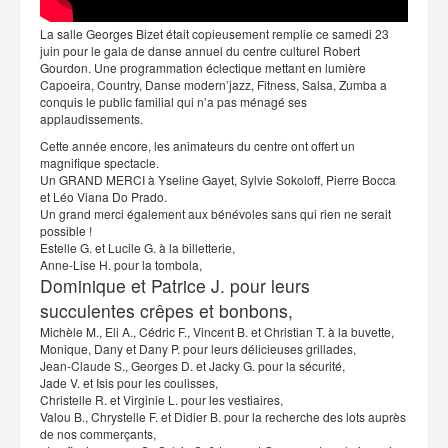
La salle Georges Bizet était copieusement remplie ce samedi 23
juin pour le gala de danse annuel du centre culturel Robert
Gourdon. Une programmation éclectique mettant en lumière
Capoeira, Country, Danse modern’jazz, Fitness, Salsa, Zumba a
conquis le public familial qui n’a pas ménagé ses
applaudissements.
Cette année encore, les animateurs du centre ont offert un
magnifique spectacle.
Un GRAND MERCI à Yseline Gayet, Sylvie Sokoloff, Pierre Bocca
et Léo Viana Do Prado.
Un grand merci également aux bénévoles sans qui rien ne serait
possible !
Estelle G. et Lucile G. à la billetterie,
Anne-Lise H. pour la tombola,
Dominique et Patrice J. pour leurs
succulentes crêpes et bonbons,
Michèle M., Eli A., Cédric F., Vincent B. et Christian T. à la buvette,
Monique, Dany et Dany P. pour leurs délicieuses grillades,
Jean-Claude S., Georges D. et Jacky G. pour la sécurité,
Jade V. et Isis pour les coulisses,
Christelle R. et Virginie L. pour les vestiaires,
Valou B., Chrystelle F. et Didier B. pour la recherche des lots auprès
de nos commerçants,