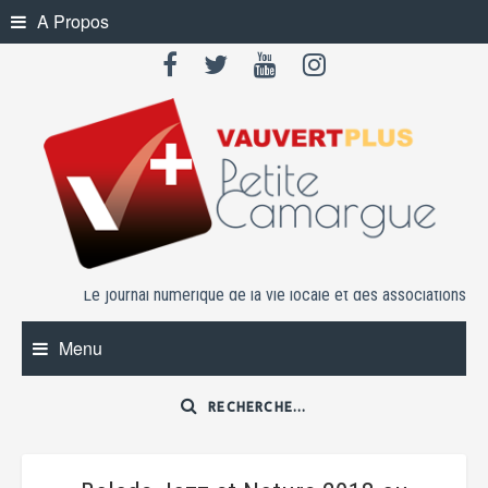
Skip
A Propos
to
content
Le journal numérique de la vie locale et des associations
Menu