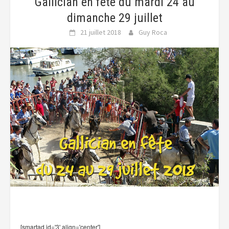
Gallician en fête du mardi 24 au
dimanche 29 juillet
21 juillet 2018
Guy Roca
[smartad id='3' align='center']