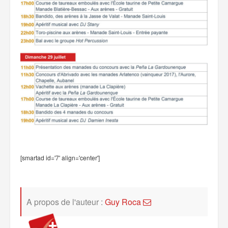
[smartad id='7' align='center']
A propos de l'auteur :
Guy Roca