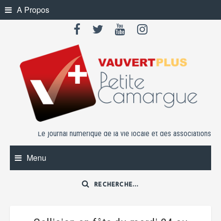
Skip
A Propos
to
content
Le journal numérique de la vie locale et des associations
Menu