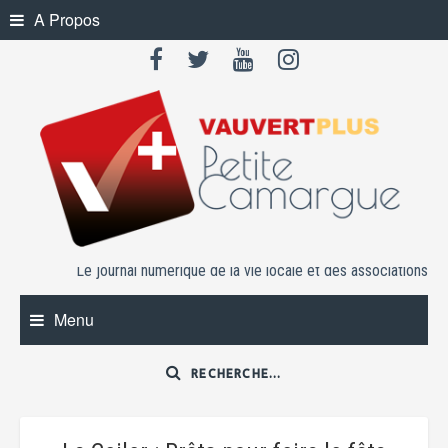
Skip
A Propos
to
content
Le journal numérique de la vie locale et des associations
Menu