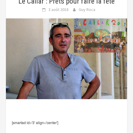
Le Cailar : Prêts pour faire la fête
3 août 2018
Guy Roca
[smartad id='3' align='center']