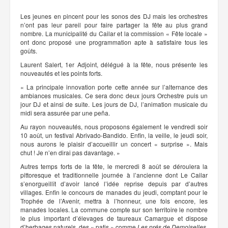
Les jeunes en pincent pour les sonos des DJ mais les orchestres
n’ont pas leur pareil pour faire partager la fête au plus grand
nombre. La municipalité du Cailar et la commission « Fête locale »
ont donc proposé une programmation apte à satisfaire tous les
goûts.
Laurent Salert, 1er Adjoint, délégué à la fête, nous présente les
nouveautés et les points forts.
« La principale innovation porte cette année sur l’alternance des
ambiances musicales. Ce sera donc deux jours Orchestre puis un
jour DJ et ainsi de suite. Les jours de DJ, l’animation musicale du
midi sera assurée par une peña.
Au rayon nouveautés, nous proposons également le vendredi soir
10 août, un festival Abrivado-Bandido. Enfin, la veille, le jeudi soir,
nous aurons le plaisir d’accueillir un concert « surprise ». Mais
chut ! Je n’en dirai pas davantage. »
Autres temps forts de la fête, le mercredi 8 août se déroulera la
pittoresque et traditionnelle journée à l’ancienne dont Le Cailar
s’enorgueillît d’avoir lancé l’idée reprise depuis par d’autres
villages. Enfin le concours de manades du jeudi, comptant pour le
Trophée de l’Avenir, mettra à l’honneur, une fois encore, les
manades locales. La commune compte sur son territoire le nombre
le plus important d’élevages de taureaux Camargue et dispose
d’herbages naturels, des « patis » comme
Les prés de Demoiselles
,