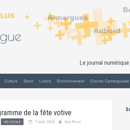
Le journal numérique 
Culture
Sport
Loisirs
Environnement
Course Camarguaise
S
gramme de la fête votive
7 août 2018
Guy Roca
VIE LOCALE