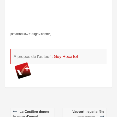
[smartad id='7' align='center']
A propos de l'auteur :
Guy Roca
La Costière donne
Vauvert : que la fête
Post
le coup d’envoi
commence !