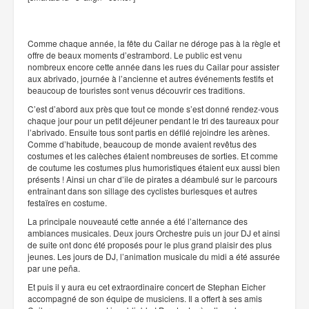
Comme chaque année, la fête du Cailar ne déroge pas à la règle et
offre de beaux moments d’estrambord. Le public est venu
nombreux encore cette année dans les rues du Cailar pour assister
aux abrivado, journée à l’ancienne et autres événements festifs et
beaucoup de touristes sont venus découvrir ces traditions.
C’est d’abord aux près que tout ce monde s’est donné rendez-vous
chaque jour pour un petit déjeuner pendant le tri des taureaux pour
l’abrivado. Ensuite tous sont partis en défilé rejoindre les arènes.
Comme d’habitude, beaucoup de monde avaient revêtus des
costumes et les calèches étaient nombreuses de sorties. Et comme
de coutume les costumes plus humoristiques étaient eux aussi bien
présents ! Ainsi un char d’île de pirates a déambulé sur le parcours
entraînant dans son sillage des cyclistes burlesques et autres
festaïres en costume.
La principale nouveauté cette année a été l’alternance des
ambiances musicales. Deux jours Orchestre puis un jour DJ et ainsi
de suite ont donc été proposés pour le plus grand plaisir des plus
jeunes. Les jours de DJ, l’animation musicale du midi a été assurée
par une peña.
Et puis il y aura eu cet extraordinaire concert de Stephan Eicher
accompagné de son équipe de musiciens. Il a offert à ses amis