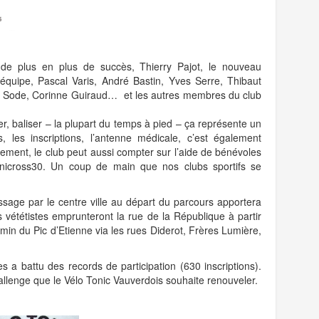
 de plus en plus de succès, Thierry Pajot, le nouveau
équipe, Pascal Varis, André Bastin, Yves Serre, Thibaut
ard Sode, Corinne Guiraud… et les autres membres du club
r, baliser – la plupart du temps à pied – ça représente un
s, les inscriptions, l’antenne médicale, c’est également
ment, le club peut aussi compter sur l’aide de bénévoles
anicross30. Un coup de main que nos clubs sportifs se
ssage par le centre ville au départ du parcours apportera
s vététistes emprunteront la rue de la République à partir
emin du Pic d’Etienne via les rues Diderot, Frères Lumière,
s a battu des records de participation (630 inscriptions).
llenge que le Vélo Tonic Vauverdois souhaite renouveler.