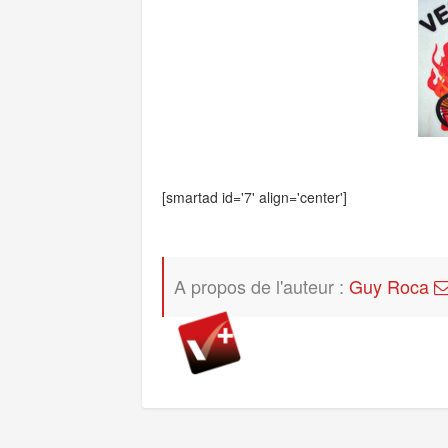
[smartad id='7' align='center']
A propos de l'auteur :
Guy Roca