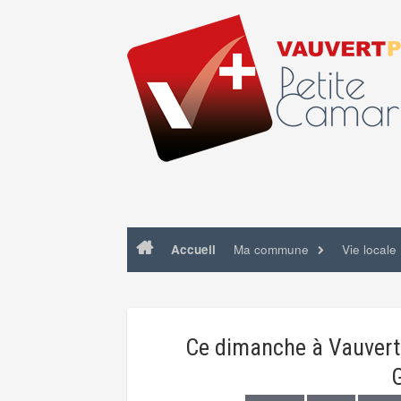
Skip
to
content
Accueil
Ma commune
Vie locale
Ce dimanche à Vauvert
G