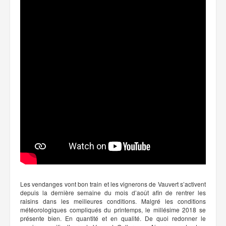
Les vendanges vont bon train et les vignerons de Vauvert s’activent
depuis la dernière semaine du mois d’août afin de rentrer les
raisins dans les meilleures conditions. Malgré les conditions
météorologiques compliqués du printemps, le millésime 2018 se
présente bien. En quantité et en qualité. De quoi redonner le