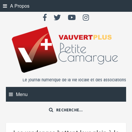
Skip
A Propos
to
content
Le journal numérique de la vie locale et des associations
Menu