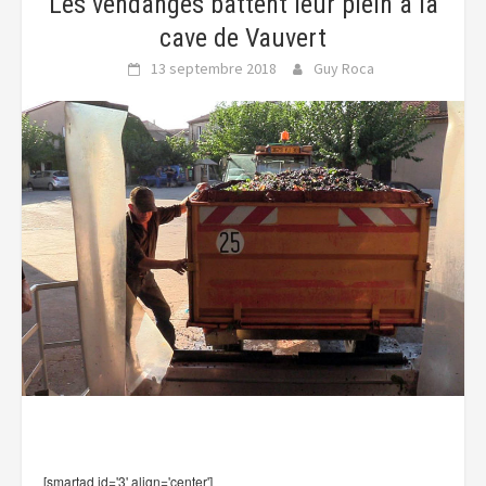
Les vendanges battent leur plein à la
cave de Vauvert
13 septembre 2018
Guy Roca
[smartad id='3' align='center']