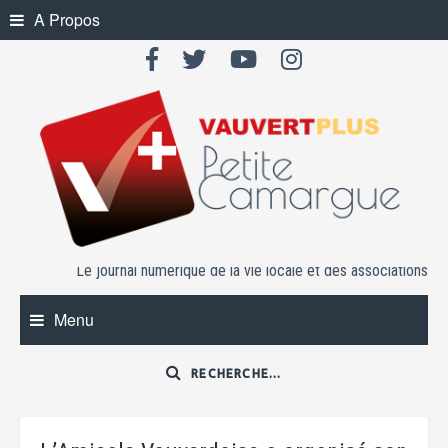
Skip
A Propos
to
content
Le journal numérique de la vie locale et des associations
Menu