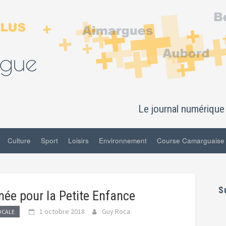
Le journal numérique 
Culture
Sport
Loisirs
Environnement
Course Camarguaise
S
née pour la Petite Enfance
1 octobre 2018
Guy Roca
LOCALE