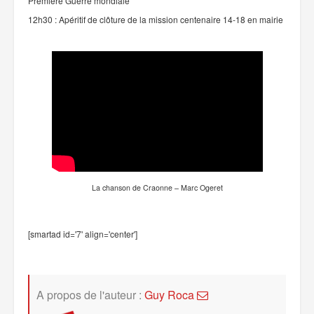
Première Guerre mondiale
12h30 : Apéritif de clôture de la mission centenaire 14-18 en mairie
La chanson de Craonne – Marc Ogeret
[smartad id='7' align='center']
A propos de l'auteur :
Guy Roca