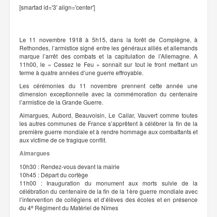
[smartad id='3' align='center']
Le 11 novembre 1918 à 5h15, dans la forêt de Compiègne, à
Rethondes, l’armistice signé entre les généraux alliés et allemands
marque l’arrêt des combats et la capitulation de l’Allemagne. A
11h00, le « Cessez le Feu » sonnait sur tout le front mettant un
terme à quatre années d’une guerre effroyable.
Les cérémonies du 11 novembre prennent cette année une
dimension exceptionnelle avec la commémoration du centenaire
l’armistice de la Grande Guerre.
Aimargues, Aubord, Beauvoisin, Le Cailar, Vauvert comme toutes
les autres communes de France s’apprêtent à célébrer la fin de la
première guerre mondiale et à rendre hommage aux combattants et
aux victime de ce tragique conflit.
Aimargues
10h30 : Rendez-vous devant la mairie
10h45 : Départ du cortège
11h00 : Inauguration du monument aux morts suivie de la
célébration du centenaire de la fin de la 1ère guerre mondiale avec
l’intervention de collégiens et d’élèves des écoles et en présence
e
du 4
Régiment du Matériel de Nîmes