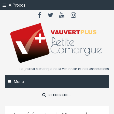
Skip
A Propos
to
content
Le journal numérique de la vie locale et des associations
Menu