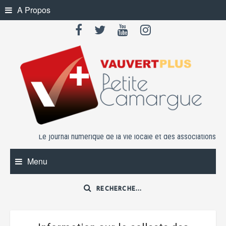
Skip
A Propos
to
content
Le journal numérique de la vie locale et des associations
Menu