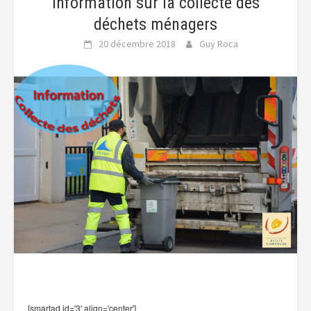
Information sur la collecte des
déchets ménagers
20 décembre 2018
Guy Roca
[smartad id='3' align='center']