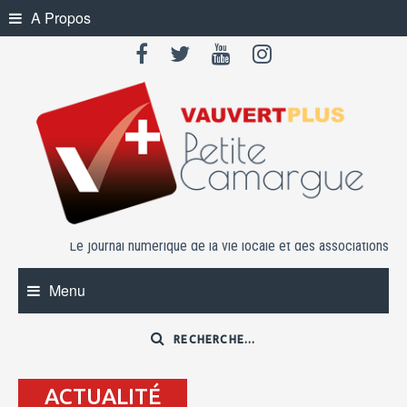
Skip
A Propos
to
content
Le journal numérique de la vie locale et des associations
Menu
ACTUALITÉ