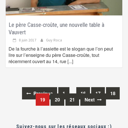
Le père Casse-croûte, une nouvelle table à
Vauvert
8 juin 2017
Guy Roca
De la fourche à l’assiette est le slogan que l’on peut
lire sur l’enseigne du père Casse-croûte, tout
récemment ouvert au 14, rue
[...]
Previous
1
…
16
17
18
Posts
19
20
21
Next
navigation
Suivez-nous sur les réseaux sociaux ;)