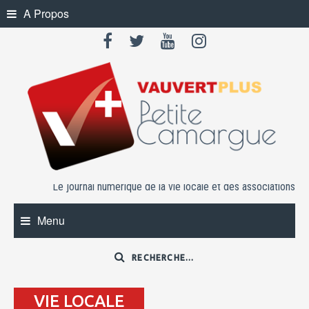
Skip
A Propos
to
content
Le journal numérique de la vie locale et des associations
Menu
VIE LOCALE