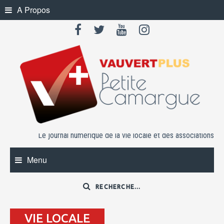
Skip
A Propos
to
content
Le journal numérique de la vie locale et des associations
Menu
VIE LOCALE