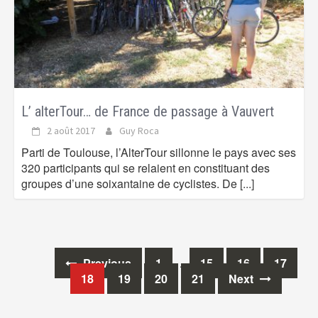
L’ alterTour… de France de passage à Vauvert
2 août 2017
Guy Roca
Parti de Toulouse, l’AlterTour sillonne le pays avec ses
320 participants qui se relaient en constituant des
groupes d’une soixantaine de cyclistes. De
[...]
Previous
1
…
15
16
17
Posts
18
19
20
21
Next
navigation