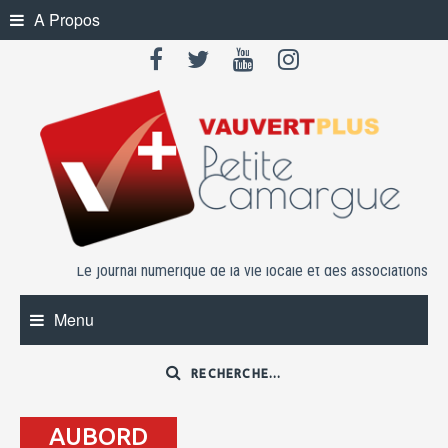
Skip
A Propos
to
content
Le journal numérique de la vie locale et des associations
Menu
AUBORD