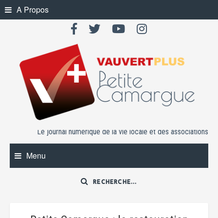
Skip
A Propos
to
content
Le journal numérique de la vie locale et des associations
Menu