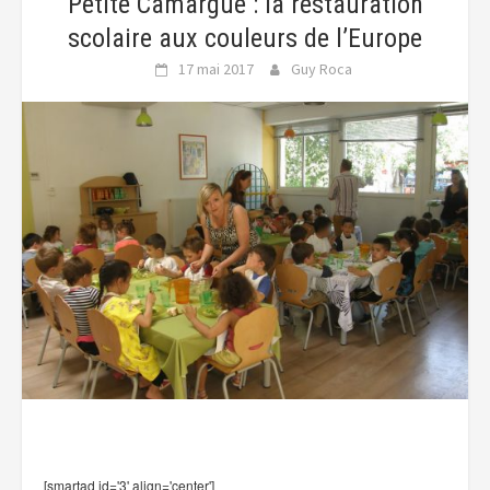
Petite Camargue : la restauration
scolaire aux couleurs de l’Europe
17 mai 2017
Guy Roca
[smartad id='3' align='center']