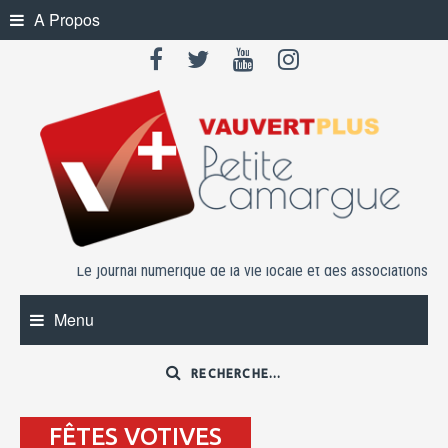
Skip
A Propos
to
content
Le journal numérique de la vie locale et des associations
Menu
FÊTES VOTIVES