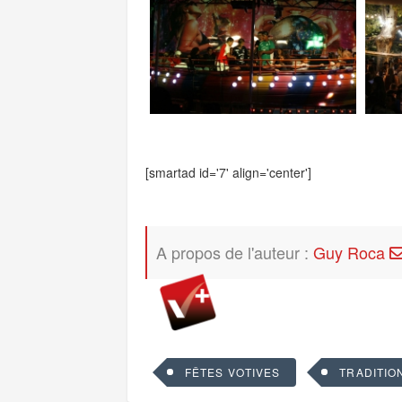
[smartad id='7' align='center']
A propos de l'auteur :
Guy Roca
FÊTES VOTIVES
TRADITIO