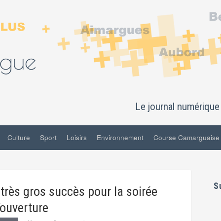
Le journal numérique 
Culture
Sport
Loisirs
Environnement
Course Camarguaise
S
 très gros succès pour la soirée
’ouverture