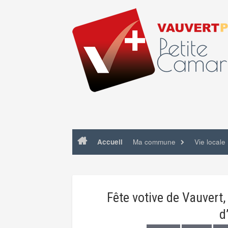
Skip
to
content
Accueil
Ma commune
Vie locale
Fête votive de Vauvert,
d