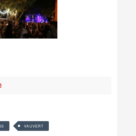
NS
VAUVERT