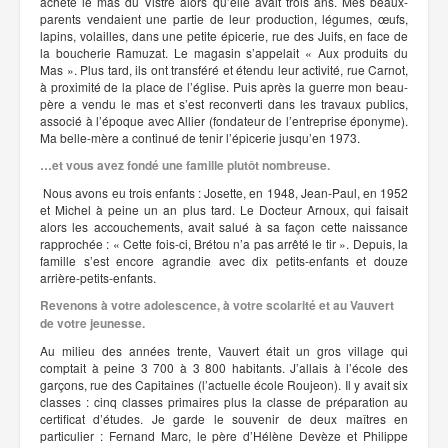
acheté le mas du Vistre alors qu’elle avait trois ans. Mes beaux-
parents vendaient une partie de leur production, légumes, œufs,
lapins, volailles, dans une petite épicerie, rue des Juifs, en face de
la boucherie Ramuzat. Le magasin s’appelait « Aux produits du
Mas ». Plus tard, ils ont transféré et étendu leur activité, rue Carnot,
à proximité de la place de l’église. Puis après la guerre mon beau-
père a vendu le mas et s’est reconverti dans les travaux publics,
associé à l’époque avec Allier (fondateur de l’entreprise éponyme).
Ma belle-mère a continué de tenir l’épicerie jusqu’en 1973.
…et vous avez fondé une famille plutôt nombreuse.
Nous avons eu trois enfants : Josette, en 1948, Jean-Paul, en 1952
et Michel à peine un an plus tard. Le Docteur Arnoux, qui faisait
alors les accouchements, avait salué à sa façon cette naissance
rapprochée : « Cette fois-ci, Brétou n’a pas arrêté le tir ». Depuis, la
famille s’est encore agrandie avec dix petits-enfants et douze
arrière-petits-enfants.
Revenons à votre adolescence, à votre scolarité et au Vauvert
de votre jeunesse.
Au milieu des années trente, Vauvert était un gros village qui
comptait à peine 3 700 à 3 800 habitants. J’allais à l’école des
garçons, rue des Capitaines (l’actuelle école Roujeon). Il y avait six
classes : cinq classes primaires plus la classe de préparation au
certificat d’études. Je garde le souvenir de deux maîtres en
particulier : Fernand Marc, le père d’Hélène Devèze et Philippe