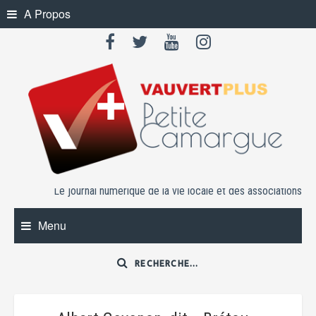
Skip
A Propos
to
content
Le journal numérique de la vie locale et des associations
Menu