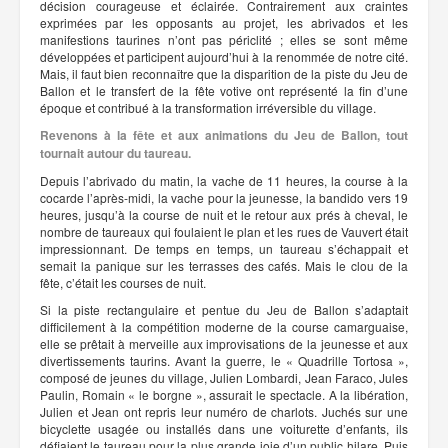
décision courageuse et éclairée. Contrairement aux craintes
exprimées par les opposants au projet, les abrivados et les
manifestions taurines n’ont pas périclité ; elles se sont même
développées et participent aujourd’hui à la renommée de notre cité.
Mais, il faut bien reconnaître que la disparition de la piste du Jeu de
Ballon et le transfert de la fête votive ont représenté la fin d’une
époque et contribué à la transformation irréversible du village.
Revenons à la fête et aux animations du Jeu de Ballon, tout
tournait autour du taureau.
Depuis l’abrivado du matin, la vache de 11 heures, la course à la
cocarde l’après-midi, la vache pour la jeunesse, la bandido vers 19
heures, jusqu’à la course de nuit et le retour aux prés à cheval, le
nombre de taureaux qui foulaient le plan et les rues de Vauvert était
impressionnant. De temps en temps, un taureau s’échappait et
semait la panique sur les terrasses des cafés. Mais le clou de la
fête, c’était les courses de nuit.
Si la piste rectangulaire et pentue du Jeu de Ballon s’adaptait
difficilement à la compétition moderne de la course camarguaise,
elle se prêtait à merveille aux improvisations de la jeunesse et aux
divertissements taurins. Avant la guerre, le « Quadrille Tortosa »,
composé de jeunes du village, Julien Lombardi, Jean Faraco, Jules
Paulin, Romain « le borgne », assurait le spectacle. A la libération,
Julien et Jean ont repris leur numéro de charlots. Juchés sur une
bicyclette usagée ou installés dans une voiturette d’enfants, ils
défiaient le taureau pour la plus grande joie d’un public hilare. Puis