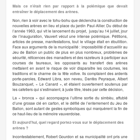
Mais ce n’était rien par rapport à la polémique que devait
entraîner le déplacement des arènes.
Non, rien à voir avec le tohu-bohu que déclencha la construction de
nouvelles arènes en lieu et place du jardin Paul-Allier. Du début de
l’année 1963, qui vit le lancement du projet, jusqu’au 14 juillet, jour
de l’inauguration, Vauvert vécut une intense polémique. Pétitions,
articles de presse, manifestations, tout le village était en ébullition.
Face aux arguments de la municipalité : impossibilité d’accueillir au
Jeu de Ballon un public de plus en plus nombreux, problèmes de
sécurité, réticences des manadiers et des razeteurs à participer aux
courses de taureaux, les opposants au transfert des arènes
mettaient en avant le risque de voir disparaître les coutumes, les
traditions et le charme de la fête votive. Ils comptaient des ardents
porte-paroles, Edward Libra, son neveu, Dantès Peyraque, Albert
Bouzanquet, « Le Canard », et étaient ouvertement soutenus par
les cafetiers qui s’estimaient, à juste titre, lésés par cette décision,
La « bronca » qui accompagna l’ultime sortie du simbèu, affublé
d’une grosse clé en carton, et le défilé de l’enterrement du Jeu de
Ballon, sont autant de gestes symboliques qui marquèrent la fin de
ce haut-lieu de la mémoire vauverdoise.
Et aujourd’hui, quel regard portez-vous sur le déplacement des
arènes ?
Incontestablement, Robert Gourdon et sa municipalité ont pris une