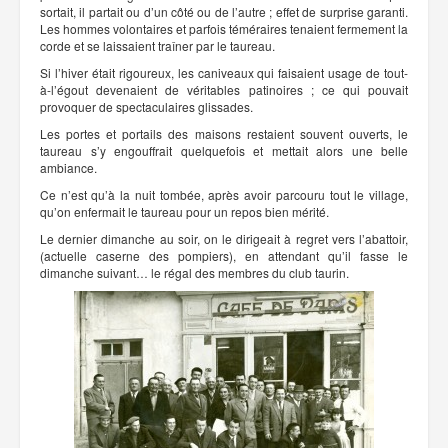
sortait, il partait ou d’un côté ou de l’autre ; effet de surprise garanti.
Les hommes volontaires et parfois téméraires tenaient fermement la
corde et se laissaient traîner par le taureau.
Si l’hiver était rigoureux, les caniveaux qui faisaient usage de tout-
à-l’égout devenaient de véritables patinoires ; ce qui pouvait
provoquer de spectaculaires glissades.
Les portes et portails des maisons restaient souvent ouverts, le
taureau s’y engouffrait quelquefois et mettait alors une belle
ambiance.
Ce n’est qu’à la nuit tombée, après avoir parcouru tout le village,
qu’on enfermait le taureau pour un repos bien mérité.
Le dernier dimanche au soir, on le dirigeait à regret vers l’abattoir,
(actuelle caserne des pompiers), en attendant qu’il fasse le
dimanche suivant… le régal des membres du club taurin.