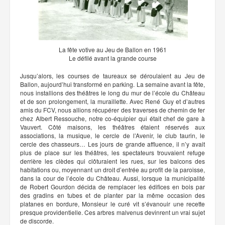
La fête votive au Jeu de Ballon en 1961
Le défilé avant la grande course
Jusqu’alors, les courses de taureaux se déroulaient au Jeu de
Ballon, aujourd’hui transformé en parking. La semaine avant la fête,
nous installions des théâtres le long du mur de l’école du Château
et de son prolongement, la muraillette. Avec René Guy et d’autres
amis du FCV, nous allions récupérer des traverses de chemin de fer
chez Albert Ressouche, notre co-équipier qui était chef de gare à
Vauvert. Côté maisons, les théâtres étaient réservés aux
associations, la musique, le cercle de l’Avenir, le club taurin, le
cercle des chasseurs… Les jours de grande affluence, il n’y avait
plus de place sur les théâtres, les spectateurs trouvaient refuge
derrière les clèdes qui clôturaient les rues, sur les balcons des
habitations ou, moyennant un droit d’entrée au profit de la paroisse,
dans la cour de l’école du Château. Aussi, lorsque la municipalité
de Robert Gourdon décida de remplacer les édifices en bois par
des gradins en tubes et de planter par la même occasion des
platanes en bordure, Monsieur le curé vit s’évanouir une recette
presque providentielle. Ces arbres malvenus devinrent un vrai sujet
de discorde.