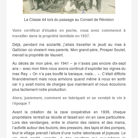
La Classe 44 lors du passage au Conseil de Révision
Votre certificat d’études en poche, vous avez commencé à
travailler dans la propriété familiale en 1937.
Déjà, pendant ma scolarité, j’allais travailler le jeudi au mas à
Gallician où vivaient mes parents. Mon grand-père, Prosper Soulet,
menait la propriété de Vauvert.
Au décès de mon père, en 1941 – je n’avais pas encore dix-sept
ans – avec mon frère nous avons continué d’exploiter les vignes du
mas Rey. « On n’a pas bouffé la baraque, mais… ». C’était difficile
financièrement mais nous arrivions quand même à nous en sortir
car il y avait moins de charges que maintenant et nous écoulions
plus facilement notre production.
Alors, justement, comment se fabriquait et se vendait le vin à
l’époque ?
Avant la création de la cave coopérative en 1939, chaque
propriétaire rentrait sa récolte et faisait son vin en cave particulière.
Lors des vendanges, entre le charroi des raisins et des marcs,
l’activité autour des fouloirs, des pressoirs, des tapis et des pompes,
tout le village prenait l’allure d’une ruche laborieuse et joyeuse. Le
vin était confié, ensuite, à des courtiers qui eux-mêmes le