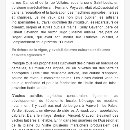
la rue Carnot et de la rue Voltaire, sous la porte Saint-Louis, un
troisième maréchal-ferrant, Fernand Poytevin, était plutôt spécialisé
dans la réparation et la fabrication des machines agricoles, herses
et charrues. Je ne veux pas non plus oublier les artisans
indispensables au travail quotidien du viticulteur, les réparateurs de
ciseaux, serpes et autres outils à mains : Sully Gavanon, père de
Gilbert Gavanon, rue Victor Hugo ; Marcel Allieu-Duret, père de
Roger Allieu, qui avait son atelier rue François Boissier, à
l’emplacement de la pizzeria L’Oustalet.
En dehors de la vigne, y avait-il d’autres cultures et d’autres
activités agricoles ?
Presque tous les propriétaires cultivaient des oliviers en bordure de
parcelles, au milieu des vignes, ou en olivettes sur des terrains
appropriés. C’était une deuxième activité, une culture d’appoint,
source de revenus complémentaires. Les olives étaient vendues
pour la confiserie et pour la fabrication de l’huile dont on faisait
provision toute l’année.
D’autres activités agricoles concouraient également au
développement de l’économie locale. L’élevage de moutons,
notamment. Il y avait pas mal de bergers à Vauvert : les Fabre,
Verdier, Bouet,… un éleveur de chèvres, Arnaud, qu’on appelait lou
cabraïre. Dans le village, Bonicel, Vincent, Clauson élevaient des
vaches laitières à l’étable. Enfin dans les quartiers de l’Ausselon et
de la plaine du Vistre plusieurs maraîchers produisaient des
légumes et des fruits qu’ils vendaient ensuite sur le marché.