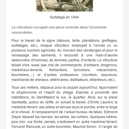
Sulfatage en 1944
La viticulture occupait une place centrale dans l’économie
vauverdoise.
Pour le travail de la vigne (labours, taille, plantations, greffages,
sulfatages, etc.), chaque viticulteur employait à l’année un ou
plusieurs ouvriers agricoles. Au moment des vendanges et pour le
ramassage des sarments, il recourait à une main-d’œuvre
saisonnière d’hommes, de femmes, parfois, d’enfants. La viticulture
faisait vivre aussi pas mal de commerçants, d’artisans (forgerons,
maréchaux-ferrants, ferblantiers, tonneliers, mécaniciens,
bourreliers,…) et d’autres professions (courtiers, assureurs,
marchands de chevaux, vétérinaires, distillateurs, détartreurs, etc.).
Tous ces métiers, disparus pour la plupart aujourd’hui, façonnaient
la physionomie et l’esprit du village. Exercés à proximité des
habitations, ils identifiaient la rue, le quartier. Ainsi, sur la place
Gambetta, autour du Griffe, on suivait le travail, d’Emile Laurent, le
maréchal-ferrant, ses allées et venues sous le porche, entre la forge
et le cheval. A l’emplacement de l’actuel bureau de tabac, Edmond
Dayre réparait les harnais, les selles, les colliers. Quelques mètres,
plus loin, rue Emile Jamais, s’activaient un autre maréchal-ferrant,
Fernand Ramuzat, un autre bourrelier, Maurice Simon. A l’angle de