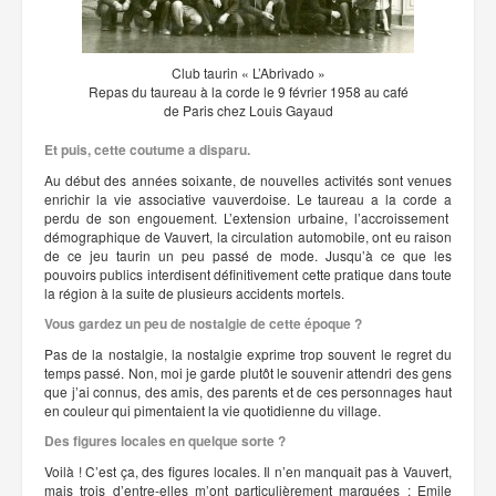
Club taurin « L’Abrivado »
Repas du taureau à la corde le 9 février 1958 au café
de Paris chez Louis Gayaud
Et puis, cette coutume a disparu.
Au début des années soixante, de nouvelles activités sont venues
enrichir la vie associative vauverdoise. Le taureau a la corde a
perdu de son engouement. L’extension urbaine, l’accroissement
démographique de Vauvert, la circulation automobile, ont eu raison
de ce jeu taurin un peu passé de mode. Jusqu’à ce que les
pouvoirs publics interdisent définitivement cette pratique dans toute
la région à la suite de plusieurs accidents mortels.
Vous gardez un peu de nostalgie de cette époque ?
Pas de la nostalgie, la nostalgie exprime trop souvent le regret du
temps passé. Non, moi je garde plutôt le souvenir attendri des gens
que j’ai connus, des amis, des parents et de ces personnages haut
en couleur qui pimentaient la vie quotidienne du village.
Des figures locales en quelque sorte ?
Voilà ! C’est ça, des figures locales. Il n’en manquait pas à Vauvert,
mais trois d’entre-elles m’ont particulièrement marquées : Emile