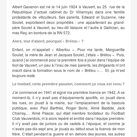
Albert Gavanon est né le 14 juin 1924 à Vauvert, au 25 rue de la
République (l’actuel cabinet du Dr Villarroya) dans une famille
protestante de viticulteurs. Ses parents, Edward et Suzanne, née
Soulet, exploitaient deux propriétés : une appartenant au grand-
père Soulet à Vauvert, au lieu-dit Valaure et l’autre à Gallician, au
mas Rey, en bordure de la RN 572.
Alors, tout d’abord, pourquoi « Brétou » ?
Enfant, on m’appelait « Albertou ». Pour ma tante, Margueritte
Soulet, la mère de Jean et Jacques Soulet, j’étais « Brétou ». Puis,
quand j’ai commencé pour la première fois à jouer dans l’équipe de
foot de Vauvert, un peu à l’insu de mes parents, les dirigeants m’ont
inscrit dans la formation sous le nom de « Brétou »… Et, ça m’est
toujours resté.
Le football, cette première passion, comment ça vous est venu ?
J’ai commencé en 1941 et signé ma première licence en 1942. A ce
moment-là, il n’y avait pas d’équipements sportifs, on jouait dans
les rues, on jouait à la mairie, sur l’emplacement de la bascule
publique, avec Paul Barthès, Roger Borie, Aimé Bastide, Jack
Charray,… Aimé Pascal, qui était membre fondateur du Football
Club Vauverdois, m’a alors repéré et enrôlé dans l’équipe première.
Il n’y avait pas de juniors ou de cadets à l’époque, et comme je
n’avais pas dix-sept ans, je jouais au début sous la licence de mon
frère. C’était pendant la guerre et en dehors des jeunes, les autres