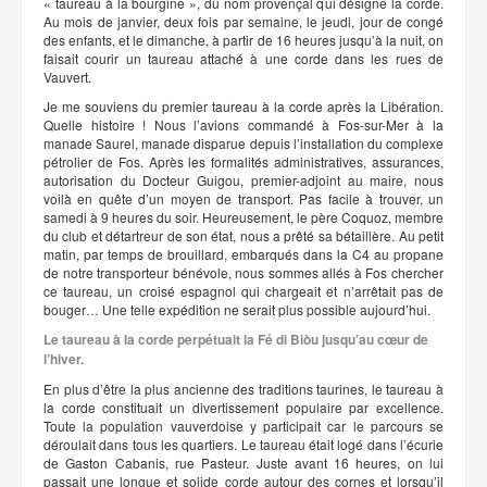
« taureau à la bourgine », du nom provençal qui désigne la corde.
Au mois de janvier, deux fois par semaine, le jeudi, jour de congé
des enfants, et le dimanche, à partir de 16 heures jusqu’à la nuit, on
faisait courir un taureau attaché à une corde dans les rues de
Vauvert.
Je me souviens du premier taureau à la corde après la Libération.
Quelle histoire ! Nous l’avions commandé à Fos-sur-Mer à la
manade Saurel, manade disparue depuis l’installation du complexe
pétrolier de Fos. Après les formalités administratives, assurances,
autorisation du Docteur Guigou, premier-adjoint au maire, nous
voilà en quête d’un moyen de transport. Pas facile à trouver, un
samedi à 9 heures du soir. Heureusement, le père Coquoz, membre
du club et détartreur de son état, nous a prêté sa bétaillère. Au petit
matin, par temps de brouillard, embarqués dans la C4 au propane
de notre transporteur bénévole, nous sommes allés à Fos chercher
ce taureau, un croisé espagnol qui chargeait et n’arrêtait pas de
bouger… Une telle expédition ne serait plus possible aujourd’hui.
Le taureau à la corde perpétuait la Fé di Biòu jusqu’au cœur de
l’hiver.
En plus d’être la plus ancienne des traditions taurines, le taureau à
la corde constituait un divertissement populaire par excellence.
Toute la population vauverdoise y participait car le parcours se
déroulait dans tous les quartiers. Le taureau était logé dans l’écurie
de Gaston Cabanis, rue Pasteur. Juste avant 16 heures, on lui
passait une longue et solide corde autour des cornes et lorsqu’il