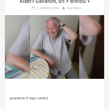
Albert Gavanon, dit « Brétou »
1 octobre 2010
Guy Roca
[smartad id='3' align='center']