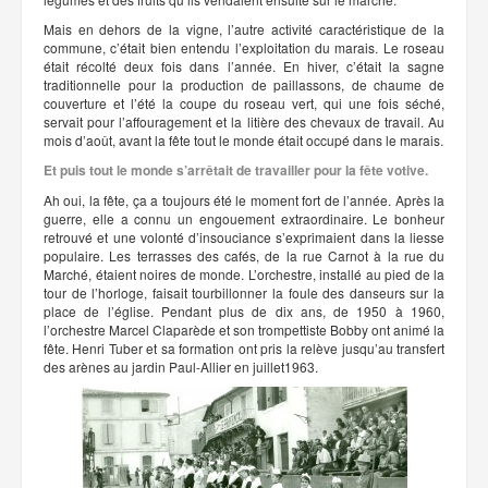
Mais en dehors de la vigne, l’autre activité caractéristique de la
commune, c’était bien entendu l’exploitation du marais. Le roseau
était récolté deux fois dans l’année. En hiver, c’était la sagne
traditionnelle pour la production de paillassons, de chaume de
couverture et l’été la coupe du roseau vert, qui une fois séché,
servait pour l’affouragement et la litière des chevaux de travail. Au
mois d’août, avant la fête tout le monde était occupé dans le marais.
Et puis tout le monde s’arrêtait de travailler pour la fête votive.
Ah oui, la fête, ça a toujours été le moment fort de l’année. Après la
guerre, elle a connu un engouement extraordinaire. Le bonheur
retrouvé et une volonté d’insouciance s’exprimaient dans la liesse
populaire. Les terrasses des cafés, de la rue Carnot à la rue du
Marché, étaient noires de monde. L’orchestre, installé au pied de la
tour de l’horloge, faisait tourbillonner la foule des danseurs sur la
place de l’église. Pendant plus de dix ans, de 1950 à 1960,
l’orchestre Marcel Claparède et son trompettiste Bobby ont animé la
fête. Henri Tuber et sa formation ont pris la relève jusqu’au transfert
des arènes au jardin Paul-Allier en juillet1963.