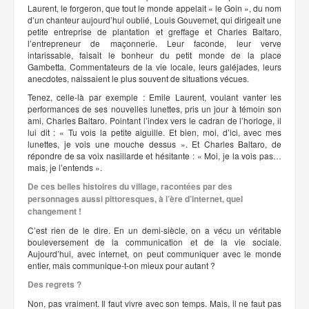
Laurent, le forgeron, que tout le monde appelait « le Goin », du nom
d’un chanteur aujourd’hui oublié, Louis Gouvernet, qui dirigeait une
petite entreprise de plantation et greffage et Charles Baltaro,
l’entrepreneur de maçonnerie. Leur faconde, leur verve
intarissable, faisait le bonheur du petit monde de la place
Gambetta. Commentateurs de la vie locale, leurs galéjades, leurs
anecdotes, naissaient le plus souvent de situations vécues.
Tenez, celle-là par exemple : Emile Laurent, voulant vanter les
performances de ses nouvelles lunettes, pris un jour à témoin son
ami, Charles Baltaro. Pointant l’index vers le cadran de l’horloge, il
lui dit : « Tu vois la petite aiguille. Et bien, moi, d’ici, avec mes
lunettes, je vois une mouche dessus ». Et Charles Baltaro, de
répondre de sa voix nasillarde et hésitante : « Moi, je la vois pas…
mais, je l’entends ».
De ces belles histoires du village, racontées par des
personnages aussi pittoresques, à l’ère d’internet, quel
changement !
C’est rien de le dire. En un demi-siècle, on a vécu un véritable
bouleversement de la communication et de la vie sociale.
Aujourd’hui, avec internet, on peut communiquer avec le monde
entier, mais communique-t-on mieux pour autant ?
Des regrets ?
Non, pas vraiment. Il faut vivre avec son temps. Mais, il ne faut pas