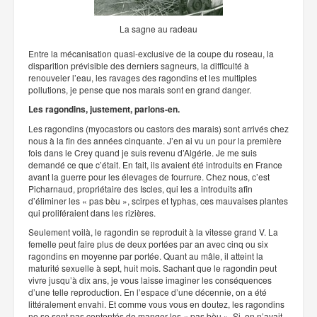
La sagne au radeau
Entre la mécanisation quasi-exclusive de la coupe du roseau, la
disparition prévisible des derniers sagneurs, la difficulté à
renouveler l’eau, les ravages des ragondins et les multiples
pollutions, je pense que nos marais sont en grand danger.
Les ragondins, justement, parlons-en.
Les ragondins (myocastors ou castors des marais) sont arrivés chez
nous à la fin des années cinquante. J’en ai vu un pour la première
fois dans le Crey quand je suis revenu d’Algérie. Je me suis
demandé ce que c’était. En fait, ils avaient été introduits en France
avant la guerre pour les élevages de fourrure. Chez nous, c’est
Picharnaud, propriétaire des Iscles, qui les a introduits afin
d’éliminer les « pas bèu », scirpes et typhas, ces mauvaises plantes
qui proliféraient dans les rizières.
Seulement voilà, le ragondin se reproduit à la vitesse grand V. La
femelle peut faire plus de deux portées par an avec cinq ou six
ragondins en moyenne par portée. Quant au mâle, il atteint la
maturité sexuelle à sept, huit mois. Sachant que le ragondin peut
vivre jusqu’à dix ans, je vous laisse imaginer les conséquences
d’une telle reproduction. En l’espace d’une décennie, on a été
littéralement envahi. Et comme vous vous en doutez, les ragondins
ne se sont pas contentés de manger les « pas bèu ». Si, on n’avait