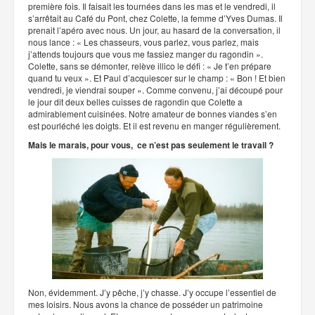
première fois. Il faisait les tournées dans les mas et le vendredi, il
s’arrêtait au Café du Pont, chez Colette, la femme d’Yves Dumas. Il
prenait l’apéro avec nous. Un jour, au hasard de la conversation, il
nous lance : « Les chasseurs, vous parlez, vous parlez, mais
j’attends toujours que vous me fassiez manger du ragondin ».
Colette, sans se démonter, relève illico le défi : « Je t’en prépare
quand tu veux ». Et Paul d’acquiescer sur le champ : « Bon ! Et bien
vendredi, je viendrai souper ». Comme convenu, j’ai découpé pour
le jour dit deux belles cuisses de ragondin que Colette a
admirablement cuisinées. Notre amateur de bonnes viandes s’en
est pourléché les doigts. Et il est revenu en manger régulièrement.
Mais le marais, pour vous, ce n’est pas seulement le travail ?
Non, évidemment. J’y pêche, j’y chasse. J’y occupe l’essentiel de
mes loisirs. Nous avons la chance de posséder un patrimoine