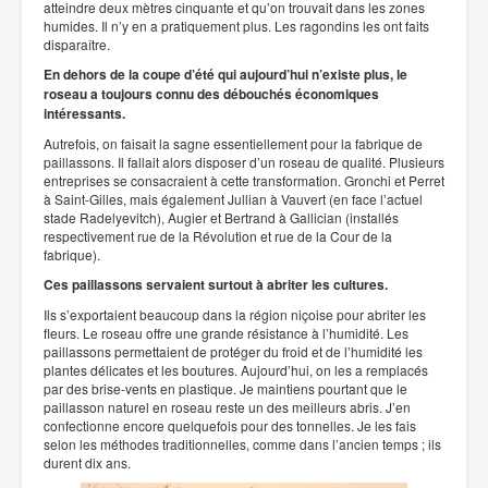
atteindre deux mètres cinquante et qu’on trouvait dans les zones
humides. Il n’y en a pratiquement plus. Les ragondins les ont faits
disparaître.
En dehors de la coupe d’été qui aujourd’hui n’existe plus, le
roseau a toujours connu des débouchés économiques
intéressants.
Autrefois, on faisait la sagne essentiellement pour la fabrique de
paillassons. Il fallait alors disposer d’un roseau de qualité. Plusieurs
entreprises se consacraient à cette transformation. Gronchi et Perret
à Saint-Gilles, mais également Jullian à Vauvert (en face l’actuel
stade Radelyevitch), Augier et Bertrand à Gallician (installés
respectivement rue de la Révolution et rue de la Cour de la
fabrique).
Ces paillassons servaient surtout à abriter les cultures.
Ils s’exportaient beaucoup dans la région niçoise pour abriter les
fleurs. Le roseau offre une grande résistance à l’humidité. Les
paillassons permettaient de protéger du froid et de l’humidité les
plantes délicates et les boutures. Aujourd’hui, on les a remplacés
par des brise-vents en plastique. Je maintiens pourtant que le
paillasson naturel en roseau reste un des meilleurs abris. J’en
confectionne encore quelquefois pour des tonnelles. Je les fais
selon les méthodes traditionnelles, comme dans l’ancien temps ; ils
durent dix ans.