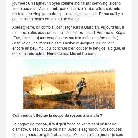
journée ; Un sagneur moyen comme moi faisait cent-vingt à cent-
trente paquets. Maintenant, quand il arrive à faire, allez, soixante-
dix à quatre-vingt paquets, il peut s’estimer satisfait. Parce qu’il y a
de moins en moins de roseau de qualité.
Après guerre, on comptait cent sagneurs à Gallician. Aujourd’hui, il
n’en reste plus que sept ou huit : les frères Testud, Bernard et Régis
(Eux, ils ont toujours coupé le roseau à la main, de père en fils.),
José Volga, les frères Boisset, Gaston et Jacques, qui en font
encore un peu, moi, qui continue d’en couper le long de la digue, et
deux ou trois autres, Néné Cazes, Michel Couderc,…
Comment s’effectue la coupe du roseau à la main ?
Le paquet de roseau, il faut qu’il fasse soixante centimètres de
diamètre. C’est un coup de main. Avec le sagnadou, vous coupez
trois poignées ; en général, c’est ça. Moi, en trois poignées, je sais