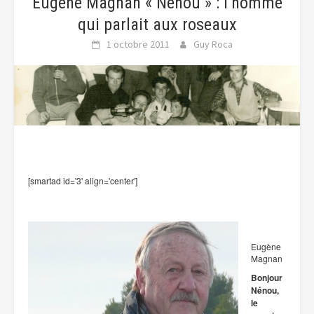
Eugène Magnan « Nénou » : l’homme
qui parlait aux roseaux
1 octobre 2011
Guy Roca
[smartad id='3' align='center']
Eugène
Magnan
Bonjour
Nénou,
le