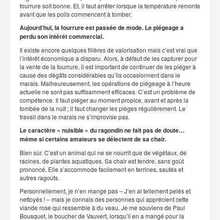
fourrure soit bonne. Et, il faut arrêter lorsque la température remonte
avant que les poils commencent à tomber.
Aujourd’hui, la fourrure est passée de mode. Le piégeage a
perdu son intérêt commercial.
Il existe encore quelques filières de valorisation mais c’est vrai que
l’intérêt économique a disparu. Alors, à défaut de les capturer pour
la vente de la fourrure, il est important de continuer de les piéger à
cause des dégâts considérables qu’ils occasionnent dans le
marais. Malheureusement, les opérations de piégeage à l’heure
actuelle ne sont pas suffisamment efficaces. C’est un problème de
compétence. Il faut piéger au moment propice, avant et après la
tombée de la nuit ; il faut changer les pièges régulièrement. Le
travail dans le marais ne s’improvise pas.
Le caractère « nuisible » du ragondin ne fait pas de doute…
même si certains amateurs se délectent de sa chair.
Bien sûr. C’est un animal qui ne se nourrit que de végétaux, de
racines, de plantes aquatiques. Sa chair est tendre, sans goût
prononcé. Elle s’accommode facilement en terrines, sautés et
autres ragoûts.
Personnellement, je n’en mange pas – J’en ai tellement pelés et
nettoyés ! – mais je connais des personnes qui apprécient cette
viande rose qui ressemble à du veau. Je me souviens de Paul
Bousquet, le boucher de Vauvert, lorsqu’il en a mangé pour la