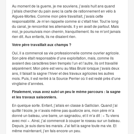
Au moment de la guerre, je me souviens, j’avais huit ans quand
j’allais chercher du pain avec la carte de rationnement en vélo à
Aigues-Mortes. Comme mon père travaillait, j’avais cette
responsabilité. Je m’en rappelle comme si c’était hier. Tout le long
du canal, je rencontrai les allemands. Il y en avait de partout. Mais
moi, je poursuivais mon chemin, tranquillement. Ils ne m’ont jamais
rien dit. Aux enfants, ils ne disaient rien.
Votre père travaillait aux champs ?
Oui, il a commencé sa vie professionnelle comme ouvrier agricole.
Son père était responsable d’une exploitation, mais, comme ils
avaient des caractères bien trempés l’un et l’autre, ils ont travaillé
séparément. Mon père est venu au Mas Brulé lorsque j’avais deux
ans, il faisait la sagne l’hiver et des travaux agricoles les autres
mois. Puis, il est rentré à la Source Perrier où il est resté près d’une
vingtaine d’années.
Finalement, vous avez suivi un peu le même parcours : la sagne
et les travaux saisonniers.
En quelque sorte. Enfant, j’allais en classe à Gallician. Quand j’ai
quitté l’école, je n’avais même pas quatorze ans, mon père m’a
donné un bateau, une barre, un sagnadou, et il m’a dit : « Tu viens
avec moi ». Ainsi, j’ai commencé à couper le roseau sur un bateau.
Depuis, je suis dans les marais. J’ai fait la sagne toute ma vie. Et
même maintenant, j’en fais encore un peu.