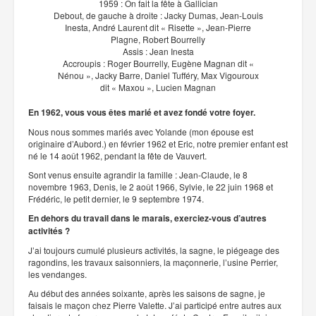
1959 : On fait la fête à Gallician
Debout, de gauche à droite : Jacky Dumas, Jean-Louis
Inesta, André Laurent dit « Risette », Jean-Pierre
Plagne, Robert Bourrelly
Assis : Jean Inesta
Accroupis : Roger Bourrelly, Eugène Magnan dit «
Nénou », Jacky Barre, Daniel Tufféry, Max Vigouroux
dit « Maxou », Lucien Magnan
En 1962, vous vous êtes marié et avez fondé votre foyer.
Nous nous sommes mariés avec Yolande (mon épouse est
originaire d’Aubord.) en février 1962 et Eric, notre premier enfant est
né le 14 août 1962, pendant la fête de Vauvert.
Sont venus ensuite agrandir la famille : Jean-Claude, le 8
novembre 1963, Denis, le 2 août 1966, Sylvie, le 22 juin 1968 et
Frédéric, le petit dernier, le 9 septembre 1974.
En dehors du travail dans le marais, exerciez-vous d’autres
activités ?
J’ai toujours cumulé plusieurs activités, la sagne, le piégeage des
ragondins, les travaux saisonniers, la maçonnerie, l’usine Perrier,
les vendanges.
Au début des années soixante, après les saisons de sagne, je
faisais le maçon chez Pierre Valette. J’ai participé entre autres aux