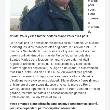
marais
pour
vous,
c’est
comme
la
marmite
du
druide, vous y êtes tombé dedans quand vous étiez petit.
Je ne suis pas né dans le marais mais c’est tout comme. Je suis né
à Aimargues, d’où mon père était originaire, le 14 février 1936, le
jour de la Saint-Valentin. Je n’y suis resté que six mois. Puis mes
parents ont déménagé au mas du Pin de fer, sur la route des
Saintes-Maries de la Mer, où mon grand père paternel était
régisseur (Avec mon oncle qui lui a succédé, ils y sont restés
quatre-vingts dix ans en tout). A l’âge de deux ans, je suis venu au
mas Brulé, entre Gallician et la Laune, où vivaient mes grands-
parents maternels. Et depuis, nous sommes restés là. Ma mère,
c’était une vauverdoise, une Jalabert. Elle avait deux frères (Nanou
et Maurice) et deux sœurs (Lucette et Alice, la mère de René
Girard). Je suis également le petit cousin de René Jalabert, l’ancien
gardian, membre fondateur de l’association des gardians
professionnels. J’ai dix frères et sœurs.
Votre enfance s’est déroulée dans un environnement de liberté,
perturbé cependant par l’occupation allemande.