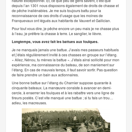
naturel exceptionnel. Et, ce que peu de gens savent, c’est que
depuis l’an 1301 nous disposons également de droits de chasse et
de pêche inaliénables. Je me suis toujours battu pour la
reconnaissance de ces droits d’usage que les moines de
Franquevaux ont légués aux habitants de Vauvert et Gallician.
Pour tout vous dire, je pêche encore un peu mais je ne chasse plus
à l’eau, je préfère la chasse à terre. Le sanglier, le lièvre.
Longtemps, vous avez fait les battues aux foulques.
Je ne manquais jamais une battue. J’avais mes passeurs habituels
et j’étais régulièrement invité à ces chasses en groupe sur l’étang.
« Allez, Nénou, tu mènes la battue ». J’étais ainsi sollicité pour mon
expérience, ma connaissance du bateau, de son maniement sur
l’étang. En cas de mauvais temps, il faut savoir sortir. Pas question
de faire prendre un bain aux actionnaires.
Une bonne battue sur l’étang du Charnier suppose quarante à
cinquante bateaux. La manœuvre consiste à avancer en demi-
cercle, à enserrer les foulques et à les rabattre vers une ligne de
tireurs postés. C’est vite manqué une battue ; si tu fais un trou…
adieu, les macreuses.