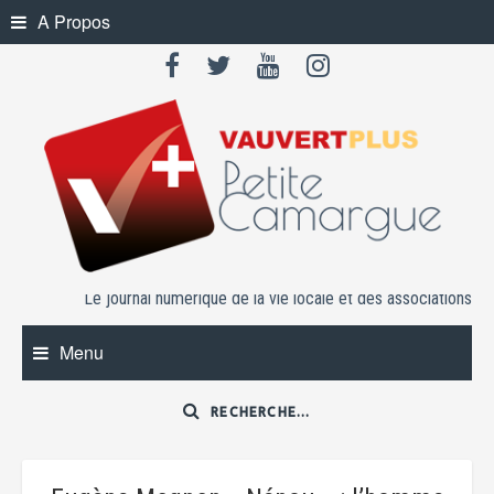
Skip
A Propos
to
content
Le journal numérique de la vie locale et des associations
Menu