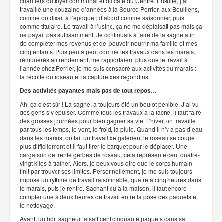
chantiers du foyer communal et du café du Centre. Ensuite, j’ai
travaillé une douzaine d’années à la Source Perrier, aux Bouillens,
comme on disait à l’époque ; d’abord comme saisonnier, puis
comme titulaire. Le travail à l’usine, ça ne me déplaisait pas mais ça
ne payait pas suffisamment. Je continuais à faire de la sagne afin
de compléter mes revenus et de pouvoir nourrir ma famille et mes
cinq enfants. Puis peu à peu, comme les travaux dans les marais,
rémunérés au rendement, me rapportaient plus que le travail à
l’année chez Perrier, je me suis consacré aux activités du marais :
la récolte du roseau et la capture des ragondins.
Des activités payantes mais pas de tout repos…
Ah, ça c’est sûr ! La sagne, a toujours été un boulot pénible. J’ai vu
des gens s’y épuiser. Comme tous les travaux à la tâche, il faut faire
des grosses journées pour bien gagner sa vie. L’hiver, on travaille
par tous les temps, le vent, le froid, la pluie. Quand il n’y a pas d’eau
dans les marais, on fait un travail de galérien, le roseau se coupe
plus difficilement et il faut tirer le barquet pour le déplacer. Une
cargaison de trente gerbes de roseau, cela représente cent quatre-
vingt kilos à traîner. Alors, je peux vous dire que le corps humain
finit par trouver ses limites. Personnellement, je me suis toujours
imposé un rythme de travail raisonnable, quatre à cinq heures dans
le marais, puis je rentre. Sachant qu’à la maison, il faut encore
compter une à deux heures de travail entre la pose des paquets et
le nettoyage.
Avant, un bon sagneur faisait cent cinquante paquets dans sa