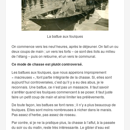
La battue aux foulques
On commence vers les neuf heures, après le déjeuner. On fait un ou
deux coups de main ; un vers les forts – ce sont des îlots au milieu
de l’étang – puis on retourne, et un vers le communal.
Ce mode de chasse est plutôt controversé.
Les battues aux foulques, que nous appelons improprement
« macreuses », font partie intégrante de la chasse. Si, elles sont
aujourd’hui controversées, c’est qu’il y a eu des abus, je le
reconnais. Une battue, ce n’est pas un massacre. Il faut savoir
s’arrêter quand les foulques commencent à se poser. Il faut juste
faire un petit coup de main et ainsi limiter les prélèvements.
De toute façon, les battues se font rares ; il n’y a plus beaucoup de
foulques. Elles sont moins nombreuses à nicher dans le marais.
Pas assez d’herbe, pas assez de roseau.
Par contre, si je ne la pratique plus, la chasse à l’affut, à la passée
du soir ou du matin, reste très intéressante. Le gibier d’eau est