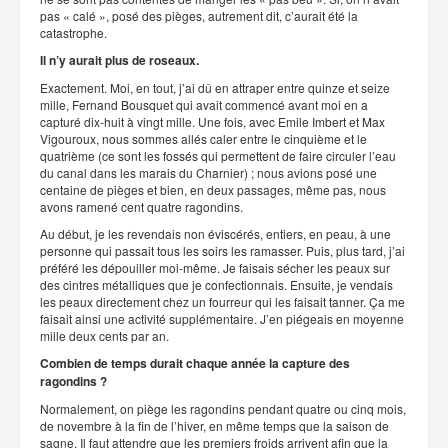
pas « calé », posé des pièges, autrement dit, c’aurait été la
catastrophe.
Il n’y aurait plus de roseaux.
Exactement. Moi, en tout, j’ai dû en attraper entre quinze et seize
mille, Fernand Bousquet qui avait commencé avant moi en a
capturé dix-huit à vingt mille. Une fois, avec Emile Imbert et Max
Vigouroux, nous sommes allés caler entre le cinquième et le
quatrième (ce sont les fossés qui permettent de faire circuler l’eau
du canal dans les marais du Charnier) ; nous avions posé une
centaine de pièges et bien, en deux passages, même pas, nous
avons ramené cent quatre ragondins.
Au début, je les revendais non éviscérés, entiers, en peau, à une
personne qui passait tous les soirs les ramasser. Puis, plus tard, j’ai
préféré les dépouiller moi-même. Je faisais sécher les peaux sur
des cintres métalliques que je confectionnais. Ensuite, je vendais
les peaux directement chez un fourreur qui les faisait tanner. Ça me
faisait ainsi une activité supplémentaire. J’en piégeais en moyenne
mille deux cents par an.
Combien de temps durait chaque année la capture des
ragondins ?
Normalement, on piège les ragondins pendant quatre ou cinq mois,
de novembre à la fin de l’hiver, en même temps que la saison de
sagne. Il faut attendre que les premiers froids arrivent afin que la