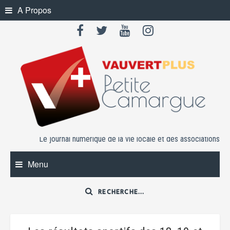
Skip
A Propos
to
content
Le journal numérique de la vie locale et des associations
Menu