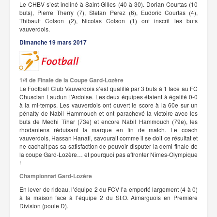
Le CHBV s’est incliné à Saint-Gilles (40 à 30). Dorian Courtas (10
buts), Pierre Therry (7), Stefan Perez (6), Eudoric Courtas (4),
Thibault Colson (2), Nicolas Colson (1) ont inscrit les buts
vauverdois.
Dimanche 19 mars 2017
1/4 de Finale de la Coupe Gard-Lozère
Le Football Club Vauverdois s’est qualifié par 3 buts à 1 face au FC
Chusclan Laudun L’Ardoise. Les deux équipes étaient à égalité 0-0
à la mi-temps. Les vauverdois ont ouvert le score à la 60e sur un
pénalty de Nabil Hammouch et ont parachevé la victoire avec les
buts de Medhi Tihar (73e) et encore Nabil Hammouch (79e), les
rhodaniens réduisant la marque en fin de match. Le coach
vauverdois, Hassan Hanafi, savourait comme il se doit ce résultat et
ne cachait pas sa satisfaction de pouvoir disputer la demi-finale de
la coupe Gard-Lozère… et pourquoi pas affronter Nîmes-Olympique
!
Championnat Gard-Lozère
En lever de rideau, l’équipe 2 du FCV l’a emporté largement (4 à 0)
à la maison face à l’équipe 2 du St.O. Aimarguois en Première
Division (poule D).