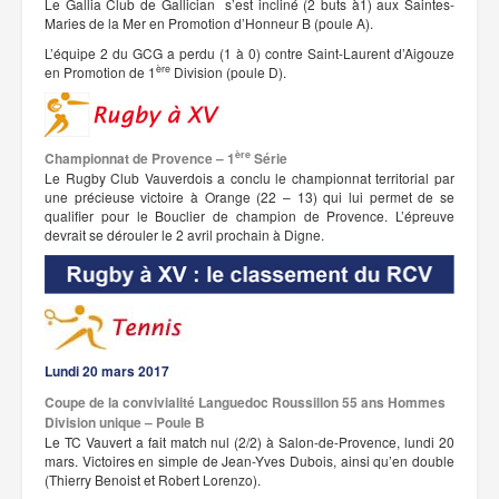
Le Gallia Club de Gallician s’est incliné (2 buts à1) aux Saintes-
Maries de la Mer en Promotion d’Honneur B (poule A).
L’équipe 2 du GCG a perdu (1 à 0) contre Saint-Laurent d’Aigouze
ère
en Promotion de 1
Division (poule D).
ère
Championnat de Provence – 1
Série
Le Rugby Club Vauverdois a conclu le championnat territorial par
une précieuse victoire à Orange (22 – 13) qui lui permet de se
qualifier pour le Bouclier de champion de Provence. L’épreuve
devrait se dérouler le 2 avril prochain à Digne.
Lundi 20 mars 2017
Coupe de la convivialité Languedoc Roussillon 55 ans Hommes
Division unique – Poule B
Le TC Vauvert a fait match nul (2/2) à Salon-de-Provence, lundi 20
mars. Victoires en simple de Jean-Yves Dubois, ainsi qu’en double
(Thierry Benoist et Robert Lorenzo).